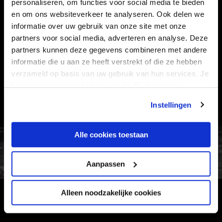
personaliseren, om functies voor social media te bieden
en om ons websiteverkeer te analyseren. Ook delen we
informatie over uw gebruik van onze site met onze
Informatie
partners voor social media, adverteren en analyse. Deze
partners kunnen deze gegevens combineren met andere
VEELGESTELDE VRAGEN
informatie die u aan ze heeft verstrekt of die ze hebben
CONTACT
verzameld op basis van uw gebruik van hun services. Je
kan je toestemming beheren op de Cookiepagina.
WERKEN BIJ
VERTROUWENSPERSOON
Instellingen
FC Utrecht<br>vanuit<br>het har
Alle cookies toestaan
Aanpassen
Alleen noodzakelijke cookies
HOOFDSPONSOR