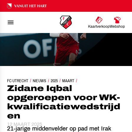
Ons nalatenschap
Kaartverkoop
Webshop
FC UTRECHT
ZIDANE IQBAL OPGEROEPEN VOOR WK-KWALIFICATIEWEDSTRIJDE
NIEUWS
2025
MAART
Zidane Iqbal
opgeroepen voor WK-
kwalificatiewedstrijd
en
12 MAART 2025
21-jarige middenvelder op pad met Irak