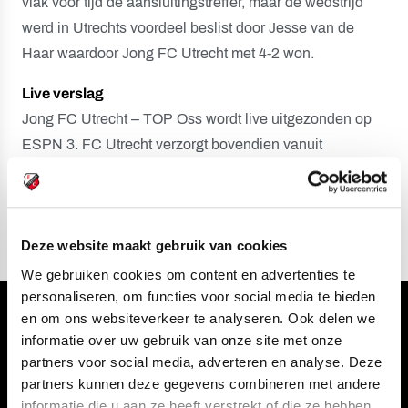
vlak voor tijd de aansluitingstreffer, maar de wedstrijd
werd in Utrechts voordeel beslist door Jesse van de
Haar waardoor Jong FC Utrecht met 4-2 won.
Live verslag
Jong FC Utrecht – TOP Oss wordt live uitgezonden op
ESPN 3. FC Utrecht verzorgt bovendien vanuit
Sportcomplex Zoudenbalch
updates over de match via
X
en
Instagram Stories
.
Deze website maakt gebruik van cookies
We gebruiken cookies om content en advertenties te
personaliseren, om functies voor social media te bieden
en om ons websiteverkeer te analyseren. Ook delen we
Volg ons ook via
informatie over uw gebruik van onze site met onze
partners voor social media, adverteren en analyse. Deze
partners kunnen deze gegevens combineren met andere
informatie die u aan ze heeft verstrekt of die ze hebben