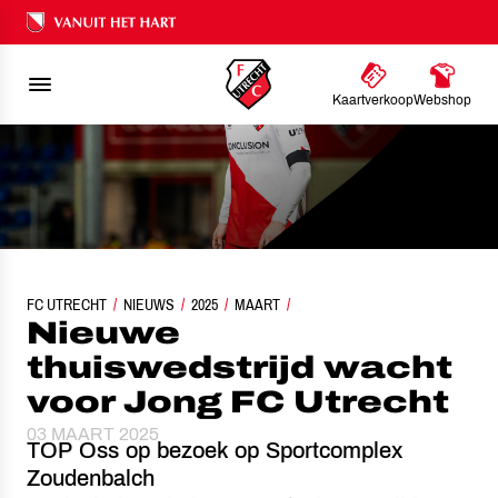
Ons nalatenschap
Kaartverkoop
Webshop
FC UTRECHT
NIEUWE THUISWEDSTRIJD WACHT VOOR JONG FC UTRECHT
NIEUWS
2025
MAART
Nieuwe
thuiswedstrijd wacht
voor Jong FC Utrecht
03 MAART 2025
TOP Oss op bezoek op Sportcomplex
Zoudenbalch