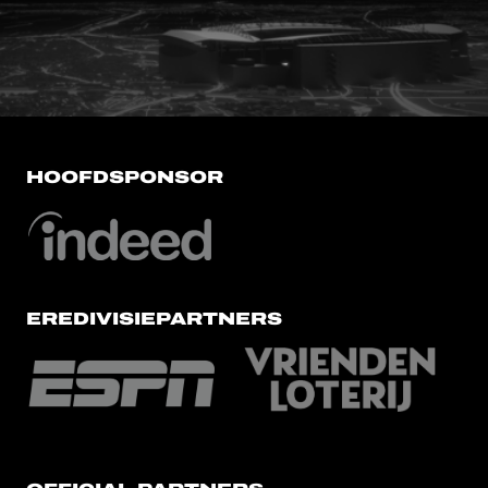
FC Utrecht<br>vanuit<br>het har
HOOFDSPONSOR
EREDIVISIEPARTNERS