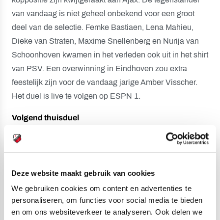
van vandaag is niet geheel onbekend voor een groot
deel van de selectie. Femke Bastiaen, Lena Mahieu,
Dieke van Straten, Maxime Snellenberg en Nurija van
Schoonhoven kwamen in het verleden ook uit in het shirt
van PSV. Een overwinning in Eindhoven zou extra
feestelijk zijn voor de vandaag jarige Amber Visscher.
Het duel is live te volgen op ESPN 1.
Volgend thuisduel
Volgende week zaterdag 8 maart trapt FC Utrecht weer
af in eigen huis. Fortuna Sittard is om 16.30 uur de
tegenstander op Sportcomplex Zoudenbalch. Kaarten
voor deze wedstrijd op Internationale Vrouwendag scoor
Deze website maakt gebruik van cookies
je via de
TICKETPAGINA.
We gebruiken cookies om content en advertenties te
personaliseren, om functies voor social media te bieden
en om ons websiteverkeer te analyseren. Ook delen we