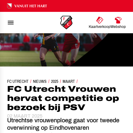
Ons nalatenschap
Kaartverkoop
Webshop
FC UTRECHT
FC UTRECHT VROUWEN HERVAT COMPETITIE OP BEZOEK BIJ PSV
NIEUWS
2025
MAART
FC Utrecht Vrouwen
hervat competitie op
bezoek bij PSV
02 MAART 2025
Utrechtse vrouwenploeg gaat voor tweede
overwinning op Eindhovenaren