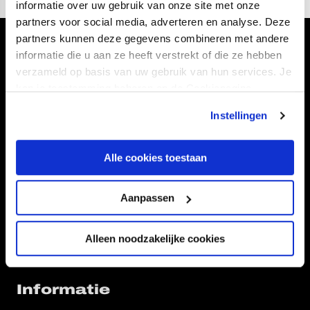
informatie over uw gebruik van onze site met onze
partners voor social media, adverteren en analyse. Deze
partners kunnen deze gegevens combineren met andere
Volg ons ook via
informatie die u aan ze heeft verstrekt of die ze hebben
verzameld op basis van uw gebruik van hun services. Je
kan je toestemming beheren op de Cookiepagina.
Instellingen
Navigeer naar
Alle cookies toestaan
CLUB
FOUNDATION
TEAMS
KAARTVERKOOP
Aanpassen
STADION
BUSINESS
SUPPORTERS
Alleen noodzakelijke cookies
Informatie