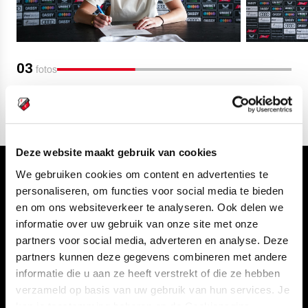
03
fotos
Deze website maakt gebruik van cookies
We gebruiken cookies om content en advertenties te
Volg ons ook via
personaliseren, om functies voor social media te bieden
en om ons websiteverkeer te analyseren. Ook delen we
informatie over uw gebruik van onze site met onze
partners voor social media, adverteren en analyse. Deze
Navigeer naar
partners kunnen deze gegevens combineren met andere
informatie die u aan ze heeft verstrekt of die ze hebben
CLUB
FOUNDATION
verzameld op basis van uw gebruik van hun services. Je
kan je toestemming beheren op de Cookiepagina.