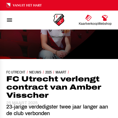
Ons nalatenschap
Kaartverkoop
Webshop
FC UTRECHT
FC UTRECHT VERLENGT CONTRACT VAN AMBER VISSCHER
NIEUWS
2025
MAART
FC Utrecht verlengt
contract van Amber
Visscher
25 MAART 2025
23-jarige verdedigster twee jaar langer aan
de club verbonden