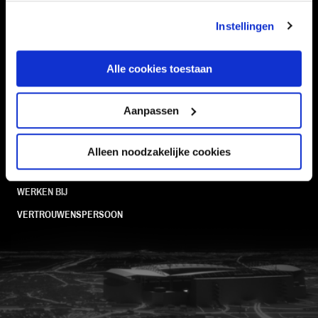
TEAMS
KAARTVERKOOP
STADION
BUSINESS
Instellingen
SUPPORTERS
Alle cookies toestaan
Informatie
Aanpassen
VEELGESTELDE VRAGEN
Alleen noodzakelijke cookies
CONTACT
WERKEN BIJ
VERTROUWENSPERSOON
FC Utrecht<br>vanuit<br>het har