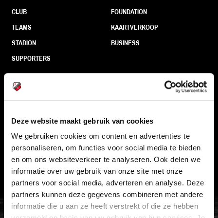
CLUB
FOUNDATION
TEAMS
KAARTVERKOOP
STADION
BUSINESS
SUPPORTERS
Informatie
Deze website maakt gebruik van cookies
VEELGESTELDE VRAGEN
We gebruiken cookies om content en advertenties te
CONTACT
personaliseren, om functies voor social media te bieden
WERKEN BIJ
en om ons websiteverkeer te analyseren. Ook delen we
informatie over uw gebruik van onze site met onze
VERTROUWENSPERSOON
partners voor social media, adverteren en analyse. Deze
partners kunnen deze gegevens combineren met andere
FC Utrecht<br>vanuit<br>het har
informatie die u aan ze heeft verstrekt of die ze hebben
verzameld op basis van uw gebruik van hun services. Je