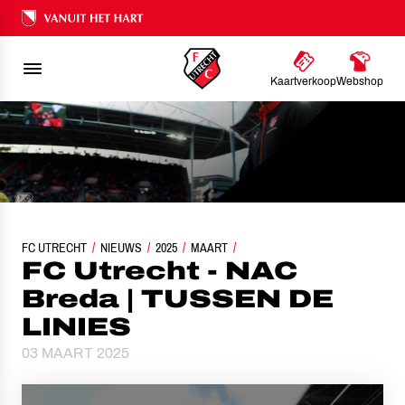
Ons nalatenschap
Kaartverkoop
Webshop
FC UTRECHT
NIEUWS
FC UTRECHT - NAC BREDA | TUSSEN DE LINIES
2025
MAART
FC Utrecht - NAC
Breda | TUSSEN DE
LINIES
03 MAART 2025