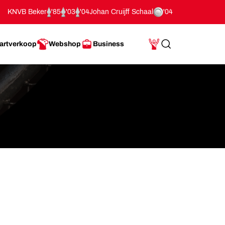
KNVB Beker
'85
'03
'04
Johan Cruijff Schaal
'04
artverkoop
Webshop
Business
Search
Mijn Account