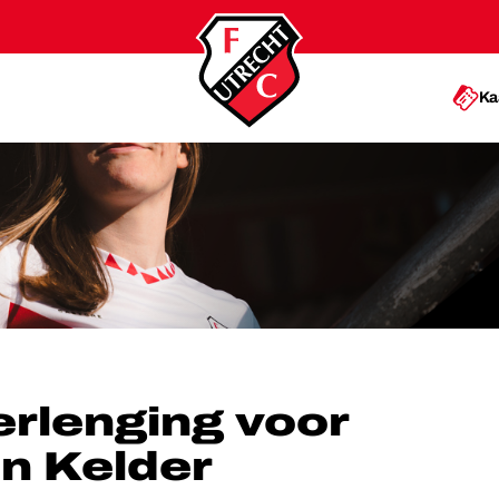
Ka
R GERA OP DEN KELDER
rlenging voor
n Kelder