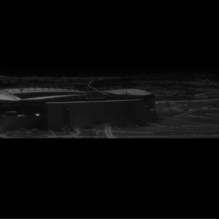
vanuit<br>het hart