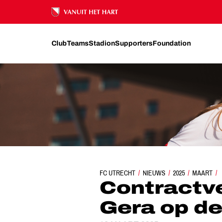
Ons nalatenschap
Club
Teams
Stadion
Supporters
Foundation
FC UTRECHT
CONTRACTVERLENGING VOO
NIEUWS
2025
MAART
Contractve
Gera op de