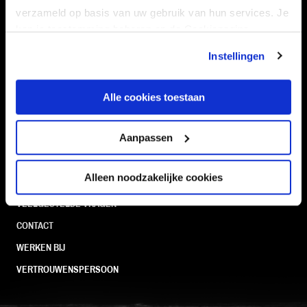
Navigeer naar
verzameld op basis van uw gebruik van hun services. Je
kan je toestemming beheren op de Cookiepagina.
CLUB
FOUNDATION
Instellingen
TEAMS
KAARTVERKOOP
STADION
BUSINESS
Alle cookies toestaan
SUPPORTERS
Aanpassen
Informatie
Alleen noodzakelijke cookies
VEELGESTELDE VRAGEN
CONTACT
WERKEN BIJ
VERTROUWENSPERSOON