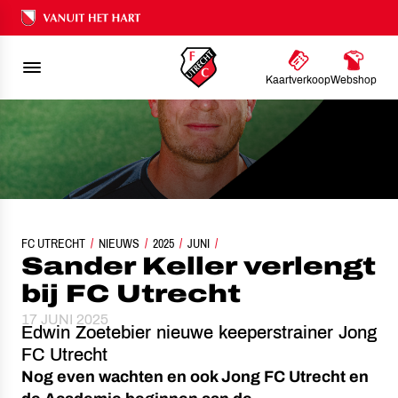
Ons nalatenschap
Kaartverkoop
Webshop
FC UTRECHT
NIEUWS
SANDER KELLER VERLENGT BIJ FC UTRECHT
2025
JUNI
Sander Keller verlengt
bij FC Utrecht
17 JUNI 2025
Edwin Zoetebier nieuwe keeperstrainer Jong
FC Utrecht
Nog even wachten en ook Jong FC Utrecht en