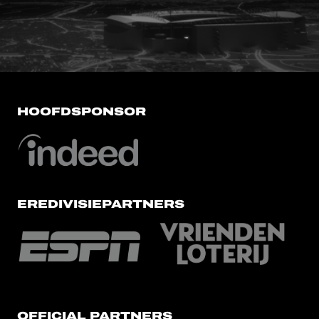
FC Utrecht<br>vanuit<br>het har
HOOFDSPONSOR
EREDIVISIEPARTNERS
OFFICIAL PARTNERS