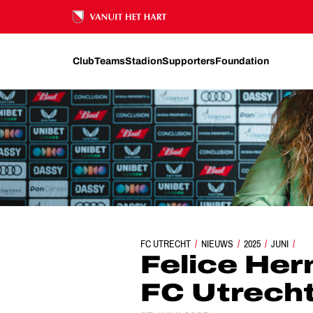
Ons nalatenschap
Club
Teams
Stadion
Supporters
Foundation
FC UTRECHT
NIEUWS
FELICE HERMANS KIEST V
2025
JUNI
Felice Her
FC Utrech