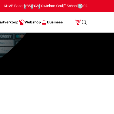
KNVB Beker
'85
'03
'04
Johan Cruijff Schaal
'04
artverkoop
Webshop
Business
Search
Mijn Account