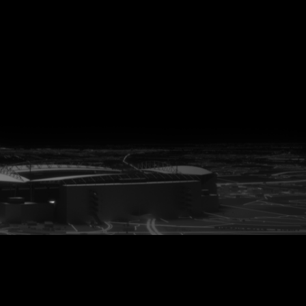
vanuit<br>het hart