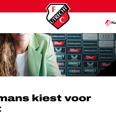
Ka
OOR FC UTRECHT
mans kiest voor
t