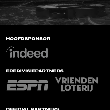
FC Utrecht<br>vanuit<br>het har
HOOFDSPONSOR
EREDIVISIEPARTNERS
OFFICIAL PARTNERS