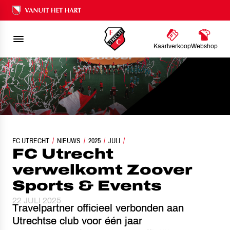
Ons nalatenschap
Kaartverkoop
Webshop
FC UTRECHT
FC UTRECHT VERWELKOMT ZOOVER SPORTS & EVENTS
NIEUWS
2025
JULI
FC Utrecht
verwelkomt Zoover
Sports & Events
22 JULI 2025
Travelpartner officieel verbonden aan
Utrechtse club voor één jaar