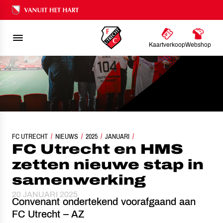
Ons nalatenschap
Kaartverkoop
Webshop
FC UTRECHT
FC UTRECHT EN HMS ZETTEN NIEUWE STAP IN SAMENWERKIN
NIEUWS
2025
JANUARI
FC Utrecht en HMS
zetten nieuwe stap in
samenwerking
20 JANUARI 2025
Convenant ondertekend voorafgaand aan
FC Utrecht – AZ