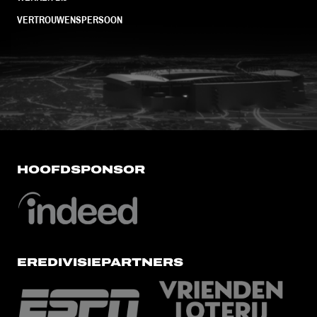
VERTROUWENSPERSOON
FC Utrecht<br>vanuit<br>het har
HOOFDSPONSOR
EREDIVISIEPARTNERS