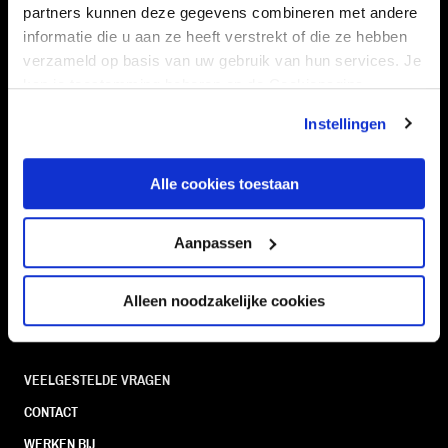
partners kunnen deze gegevens combineren met andere
informatie die u aan ze heeft verstrekt of die ze hebben
verzameld op basis van uw gebruik van hun services. Je
kan je toestemming beheren op de Cookiepagina.
Navigeer naar
Instellingen
CLUB
FOUNDATION
TEAMS
KAARTVERKOOP
Alle cookies toestaan
STADION
BUSINESS
SUPPORTERS
Aanpassen
Alleen noodzakelijke cookies
Informatie
VEELGESTELDE VRAGEN
CONTACT
WERKEN BIJ