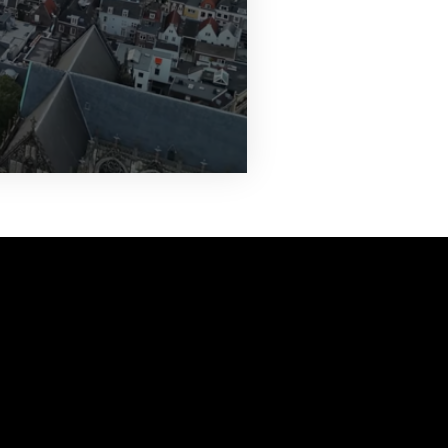
vanuit<br>het hart