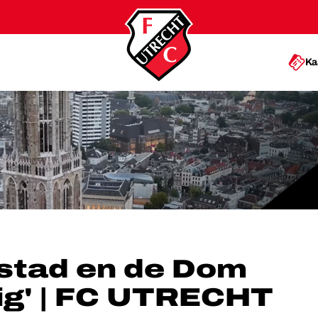
Ka
N PRACHTIG' | FC UTRECHT TV
nstad en de Dom
tig' | FC UTRECHT