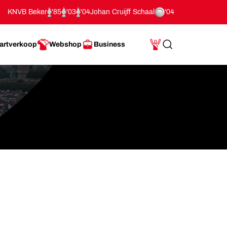
KNVB Beker
'85
'03
'04
Johan Cruijff Schaal
'04
artverkoop
Webshop
Business
Search
Mijn Account