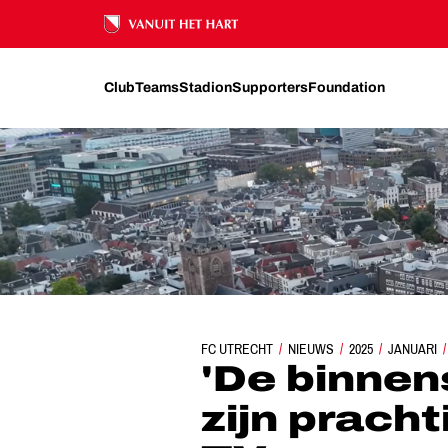
Ons nalatenschap
Club
Teams
Stadion
Supporters
Foundation
FC UTRECHT
'DE BINNENSTAD EN DE DOM ZIJ
NIEUWS
2025
JANUARI
'De binne
zijn prach