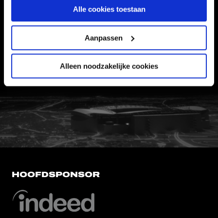
Informatie
Alle cookies toestaan
VEELGESTELDE VRAGEN
Aanpassen
CONTACT
WERKEN BIJ
Alleen noodzakelijke cookies
VERTROUWENSPERSOON
FC Utrecht<br>vanuit<br>het har
HOOFDSPONSOR