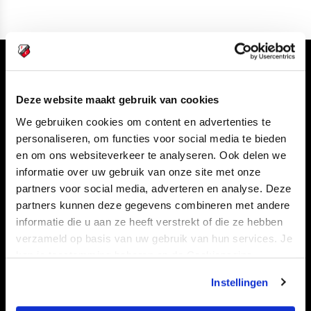
Volg ons ook via
Deze website maakt gebruik van cookies
We gebruiken cookies om content en advertenties te
personaliseren, om functies voor social media te bieden
Navigeer naar
en om ons websiteverkeer te analyseren. Ook delen we
informatie over uw gebruik van onze site met onze
CLUB
FOUNDATION
partners voor social media, adverteren en analyse. Deze
TEAMS
KAARTVERKOOP
partners kunnen deze gegevens combineren met andere
informatie die u aan ze heeft verstrekt of die ze hebben
STADION
BUSINESS
verzameld op basis van uw gebruik van hun services. Je
SUPPORTERS
kan je toestemming beheren op de Cookiepagina.
Instellingen