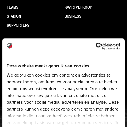
TEAMS
KAARTVERKOOP
STADION
BUSINESS
SUPPORTERS
Informatie
VEELGESTELDE VRAGEN
Deze website maakt gebruik van cookies
CONTACT
We gebruiken cookies om content en advertenties te
personaliseren, om functies voor social media te bieden
WERKEN BIJ
en om ons websiteverkeer te analyseren. Ook delen we
VERTROUWENSPERSOON
informatie over uw gebruik van onze site met onze
partners voor social media, adverteren en analyse. Deze
partners kunnen deze gegevens combineren met andere
FC Utrecht<br>vanuit<br>het har
informatie die u aan ze heeft verstrekt of die ze hebben
verzameld op basis van uw gebruik van hun services. Je