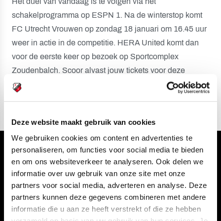
Het duel van vandaag is te volgen via het
schakelprogramma op ESPN 1. Na de winterstop komt
FC Utrecht Vrouwen op zondag 18 januari om 16.45 uur
weer in actie in de competitie. HERA United komt dan
voor de eerste keer op bezoek op Sportcomplex
Zoudenbalch. Scoor alvast jouw tickets voor deze
wedstrijd via de
TICKETPAGINA.
Deze website maakt gebruik van cookies
We gebruiken cookies om content en advertenties te
personaliseren, om functies voor social media te bieden
Volg ons ook via
en om ons websiteverkeer te analyseren. Ook delen we
informatie over uw gebruik van onze site met onze
partners voor social media, adverteren en analyse. Deze
partners kunnen deze gegevens combineren met andere
Navigeer naar
informatie die u aan ze heeft verstrekt of die ze hebben
verzameld op basis van uw gebruik van hun services. Je