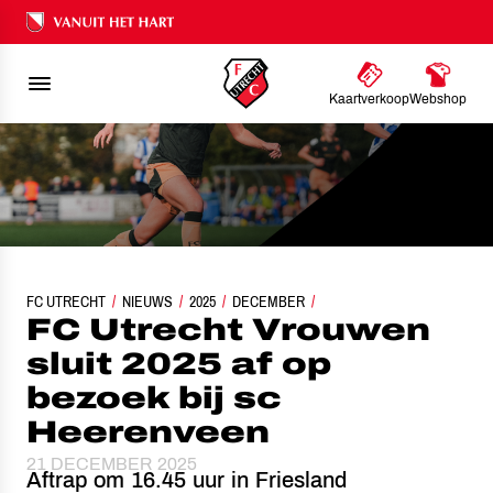
Ons nalatenschap
Kaartverkoop
Webshop
FC UTRECHT
FC UTRECHT VROUWEN SLUIT 2025 AF OP BEZOEK BIJ SC HEER
NIEUWS
2025
DECEMBER
FC Utrecht Vrouwen
sluit 2025 af op
bezoek bij sc
Heerenveen
21 DECEMBER 2025
Aftrap om 16.45 uur in Friesland