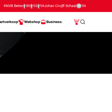
KNVB Beker
'85
'03
'04
Johan Cruijff Schaal
'04
artverkoop
Webshop
Business
Search
Mijn Account