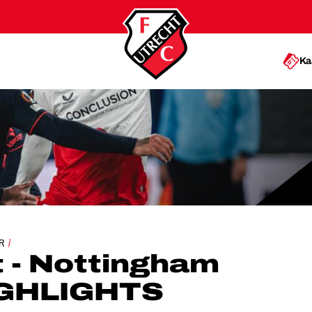
Ka
GHAM FOREST | HIGHLIGHTS
R
 - Nottingham
HIGHLIGHTS