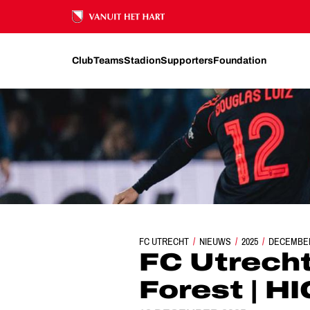
Ons nalatenschap
Club
Teams
Stadion
Supporters
Foundation
FC UTRECHT
NIEUWS
FC UTRECHT - NOTTIN
2025
DECEMBE
FC Utrecht
Forest | 