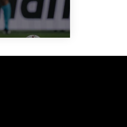
vanuit<br>het hart