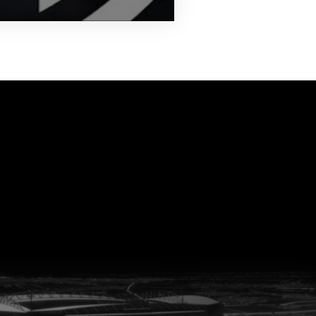
vanuit<br>het hart