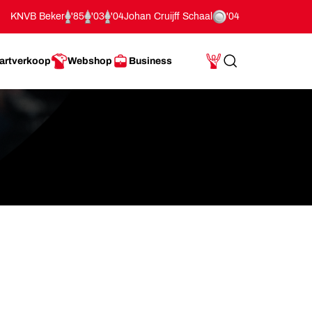
KNVB Beker
'85
'03
'04
Johan Cruijff Schaal
'04
artverkoop
Webshop
Business
Search
Mijn Account