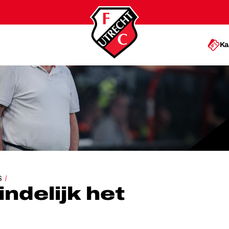
Ka
ELIJK HET MAXIMALE’
S
indelijk het