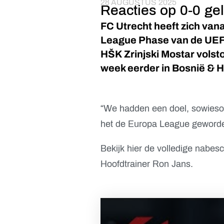
28 AUGUSTUS 2025
Reacties op 0-0 gel
FC Utrecht heeft zich van
League Phase van de UEFA
HŠK Zrinjski Mostar volst
week eerder in Bosnië & 
“We hadden een doel, sowieso d
het de Europa League geworden
Bekijk hier de volledige nabe
Hoofdtrainer Ron Jans.