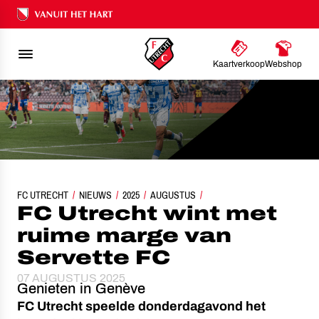
Ons nalatenschap
Kaartverkoop
Webshop
FC UTRECHT
NIEUWS
FC UTRECHT WINT MET RUIME MARGE VAN SERVETTE FC
2025
AUGUSTUS
FC Utrecht wint met
ruime marge van
Servette FC
07 AUGUSTUS 2025
Genieten in Genève
FC Utrecht speelde donderdagavond het