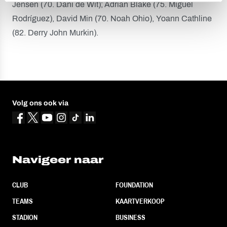
Jensen (70. Dani de Wit); Adrian Blake (75. Miguel
Rodríguez), David Min (70. Noah Ohio), Yoann Cathline
(82. Derry John Murkin).
Volg ons ook via
Navigeer naar
CLUB
FOUNDATION
TEAMS
KAARTVERKOOP
STADION
BUSINESS