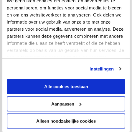
We gebruiken cookies om content en advertenties te
Scheidsrechter:
Harm Osmers (Duitsland)
personaliseren, om functies voor social media te bieden
en om ons websiteverkeer te analyseren. Ook delen we
informatie over uw gebruik van onze site met onze
Gele kaarten:
Nick Viergever, Loun Srdanovic, Gjivai
partners voor social media, adverteren en analyse. Deze
Zechiël, Dylan Bronn
partners kunnen deze gegevens combineren met andere
informatie die u aan ze heeft verstrekt of die ze hebben
Opstelling Servette FC:
verzameld op basis van uw gebruik van hun services. Je
Joel Mall; Loun Srdanovic (57. Théo Magnin) , Dylan
kan je toestemming beheren op de Cookiepagina.
Bronn, Anthony Baron, Bradley Mazikou; Timothé
Instellingen
Cognat, Lamine Fomba, Keyan Varela (82. Jamie
Atangana), Giotto Morandi (57. Gael Ondoua), Miroslav
Alle cookies toestaan
Stevanovic; Jérémy Guillemenot (70. Abdoulie Jallow).
Opstelling FC Utrecht:
Aanpassen
Vasilis Barkas; Siebe Horemans, Mike van der Hoorn
(75. Matisse Didden), Nick Viergever, Souffian El
Alleen noodzakelijke cookies
Karouani; Alonzo Engwanda, Gjivai Zechiël, Victor