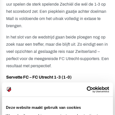
uur spelen de sterk spelende Zechiël die wél de 1-3 op
het scorebord zet. Een piepklein gaatje achter doelman
Mall is voldoende om het uitvak volledig in extase te
brengen.
In het slot van de wedstrijd gaan beide ploegen nog op
zoek naar een treffer, maar die blijft uit. Zo eindigt een in
veel opzichten al geslaagde reis naar Zwitserland –
perfect voor de meegereisde FC Utrecht-supporters. Een
resultaat met perspectief.
Servette FC – FC Utrecht 1-3 (1-0)
12. Jérémy Guillemenot 1-0
52. Anthony Baron (eigen doelpunt) 1-1
55. Siebe Horemans 1-2
63. Gjivai Zechiël 1-3
Deze website maakt gebruik van cookies