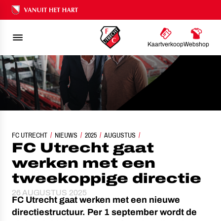
Ons nalatenschap
Kaartverkoop
Webshop
FC UTRECHT
FC UTRECHT GAAT WERKEN MET EEN TWEEKOPPIGE DIRECT
NIEUWS
2025
AUGUSTUS
FC Utrecht gaat
werken met een
tweekoppige directie
26 AUGUSTUS 2025
FC Utrecht gaat werken met een nieuwe
directiestructuur. Per 1 september wordt de