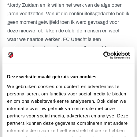
“Jordy Zuidam en ik willen het werk van de afgelopen
jaren voortzetten. Vanuit die continuïteitsgedachte heb ik
geen moment getwijfeld toen ik werd gevraagd voor
deze nieuwe rol. Ik ken de club, de mensen en weet
waar we naartoe werken. FC Utrecht is een
professionele organisatie, en we willen ons blijven
ontwikkelen en nog professioneler worden. Daarbij
draait het in de kern om de sportieve prestaties, mét oog
voor onze supporters, de community en alles wat deze
Deze website maakt gebruik van cookies
club zo bijzonder maakt.”
We gebruiken cookies om content en advertenties te
personaliseren, om functies voor social media te bieden
Tot slot richt de nieuwe directie zich tot Van Es. “We zijn
en om ons websiteverkeer te analyseren. Ook delen we
Thijs dankbaar voor de intensieve samenwerking,
informatie over uw gebruik van onze site met onze
evenals de gerealiseerde veranderingen en behaalde
partners voor social media, adverteren en analyse. Deze
resultaten”, besluit Keuning.
partners kunnen deze gegevens combineren met andere
informatie die u aan ze heeft verstrekt of die ze hebben
De komende maanden blijft Van Es nog als adviseur