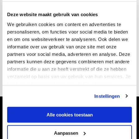
wedstrijd heeft bezocht? Ja, thuis tegen Fortuna Sittard.
Die ging verloren, maar ik heb wel voor haar gescoord.”
Deze website maakt gebruik van cookies
Hij staat tot de zomer van 2028 onder contract. Maar nu
We gebruiken cookies om content en advertenties te
personaliseren, om functies voor social media te bieden
geldt alleen het hier en nu. Te beginnen tegen Ajax. “We
en om ons websiteverkeer te analyseren. Ook delen we
spelen nog vijf finales. Zo zien we dat ook echt. Als team
informatie over uw gebruik van onze site met onze
hebben we ons als doel gesteld om Europees voetbal te
partners voor social media, adverteren en analyse. Deze
halen. Daar geloven we in. We moeten de lijn van de
partners kunnen deze gegevens combineren met andere
laatste wedstrijden doortrekken.”
informatie die u aan ze heeft verstrekt of die ze hebben
verzameld op basis van uw gebruik van hun services. Je
kan je toestemming beheren op de Cookiepagina.
Instellingen
Volg ons ook via
Alle cookies toestaan
Aanpassen