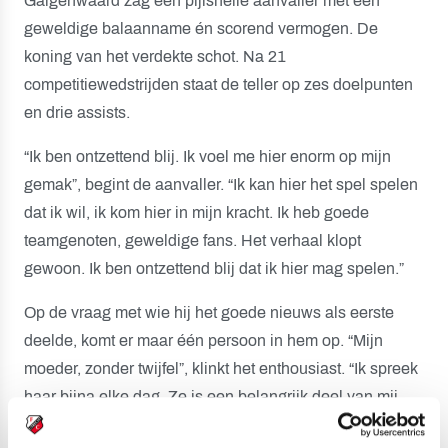
Galgenwaard zag een pijlsnelle aanvaller met een
geweldige balaanname én scorend vermogen. De
koning van het verdekte schot. Na 21
competitiewedstrijden staat de teller op zes doelpunten
en drie assists.
“Ik ben ontzettend blij. Ik voel me hier enorm op mijn
gemak”, begint de aanvaller. “Ik kan hier het spel spelen
dat ik wil, ik kom hier in mijn kracht. Ik heb goede
teamgenoten, geweldige fans. Het verhaal klopt
gewoon. Ik ben ontzettend blij dat ik hier mag spelen.”
Op de vraag met wie hij het goede nieuws als eerste
deelde, komt er maar één persoon in hem op. “Mijn
moeder, zonder twijfel”, klinkt het enthousiast. “Ik spreek
haar bijna elke dag. Ze is een belangrijk deel van mij.
Zonder haar was ik hier nu niet geweest. Of ze al een