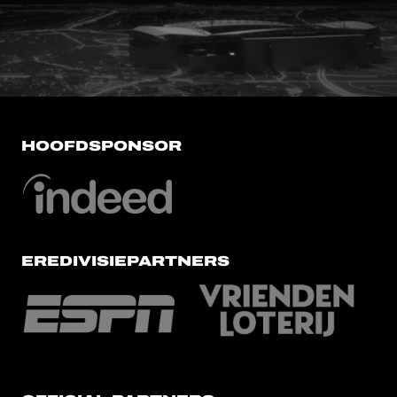
FC Utrecht<br>vanuit<br>het har
HOOFDSPONSOR
EREDIVISIEPARTNERS