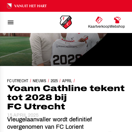
Ons nalatenschap
Kaartverkoop
Webshop
FC UTRECHT
YOANN CATHLINE TEKENT TOT 2028 BIJ FC UTRECHT
NIEUWS
2025
APRIL
Yoann Cathline tekent
tot 2028 bij
FC Utrecht
15 APRIL 2025
Vleugelaanvaller wordt definitief
overgenomen van FC Lorient