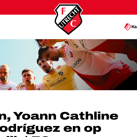
Ka
EZ EN OP NAAR WAALWIJK | FC UTRECHT TV
, Yoann Cathline
odríguez en op