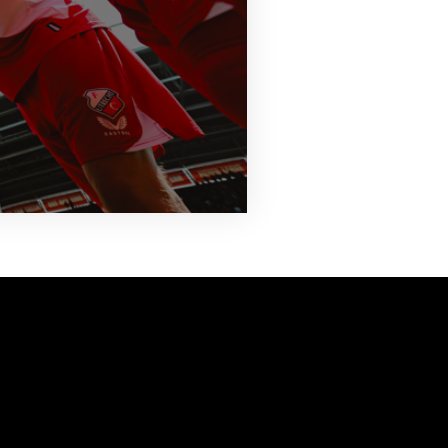
vanuit<br>het hart