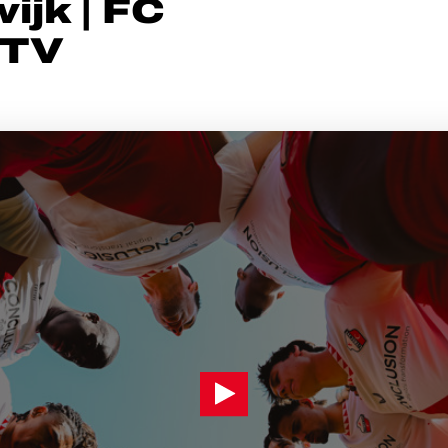
ijk | FC
 TV