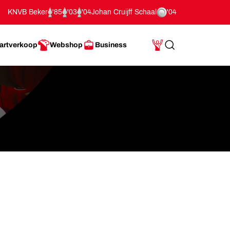
KNVB Beker
'85
'03
'04
Johan Cruijff Schaal
'04
artverkoop
Webshop
Business
Search
Mijn Account