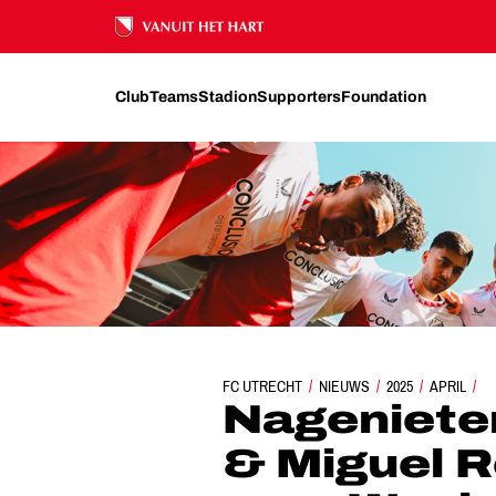
Ons nalatenschap
Club
Teams
Stadion
Supporters
Foundation
NAGENIETEN, YOANN CATHLINE & MIGUEL RODRÍGU
FC UTRECHT
NIEUWS
2025
APRIL
Nagenieten
& Miguel R