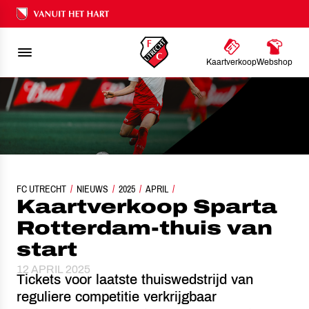
Ons nalatenschap
Kaartverkoop
Webshop
FC UTRECHT
KAARTVERKOOP SPARTA ROTTERDAM-THUIS VAN START
NIEUWS
2025
APRIL
Kaartverkoop Sparta
Rotterdam-thuis van
start
12 APRIL 2025
Tickets voor laatste thuiswedstrijd van
reguliere competitie verkrijgbaar