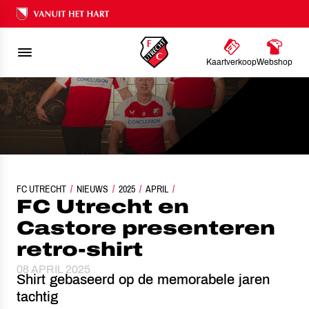
Ons nalatenschap
Kaartverkoop
Webshop
FC UTRECHT
FC UTRECHT EN CASTORE PRESENTEREN RETRO-SHIRT
NIEUWS
2025
APRIL
FC Utrecht en
Castore presenteren
retro-shirt
08 APRIL 2025
Shirt gebaseerd op de memorabele jaren
tachtig