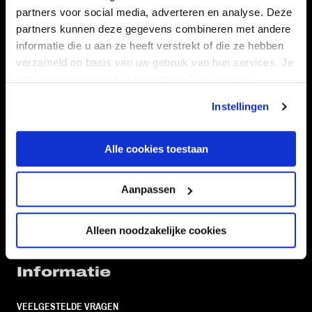
partners voor social media, adverteren en analyse. Deze
partners kunnen deze gegevens combineren met andere
Volg ons ook via
informatie die u aan ze heeft verstrekt of die ze hebben
verzameld op basis van uw gebruik van hun services. Je
kan je toestemming beheren op de Cookiepagina.
Navigeer naar
Instellingen
CLUB
FOUNDATION
Alle cookies toestaan
TEAMS
KAARTVERKOOP
STADION
BUSINESS
Aanpassen
SUPPORTERS
Alleen noodzakelijke cookies
Informatie
VEELGESTELDE VRAGEN