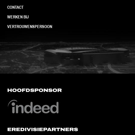
CONTACT
WERKEN BIJ
VERTROUWENSPERSOON
FC Utrecht<br>vanuit<br>het har
HOOFDSPONSOR
EREDIVISIEPARTNERS