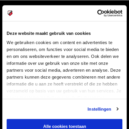
Volg ons ook via
Deze website maakt gebruik van cookies
We gebruiken cookies om content en advertenties te
Navigeer naar
personaliseren, om functies voor social media te bieden
en om ons websiteverkeer te analyseren. Ook delen we
CLUB
FOUNDATION
informatie over uw gebruik van onze site met onze
TEAMS
KAARTVERKOOP
partners voor social media, adverteren en analyse. Deze
partners kunnen deze gegevens combineren met andere
STADION
BUSINESS
informatie die u aan ze heeft verstrekt of die ze hebben
SUPPORTERS
verzameld op basis van uw gebruik van hun services. Je
kan je toestemming beheren op de Cookiepagina.
Instellingen
Informatie
Alle cookies toestaan
VEELGESTELDE VRAGEN