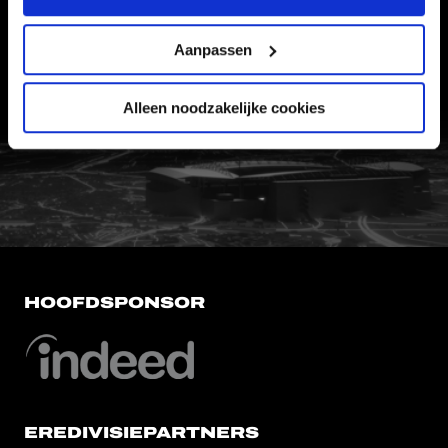
CONTACT
Aanpassen
WERKEN BIJ
VERTROUWENSPERSOON
Alleen noodzakelijke cookies
FC Utrecht<br>vanuit<br>het har
HOOFDSPONSOR
EREDIVISIEPARTNERS