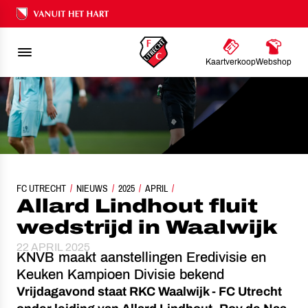
Ons nalatenschap
Kaartverkoop
Webshop
FC UTRECHT
ALLARD LINDHOUT FLUIT WEDSTRIJD IN WAALWIJK
NIEUWS
2025
APRIL
Allard Lindhout fluit
wedstrijd in Waalwijk
22 APRIL 2025
KNVB maakt aanstellingen Eredivisie en
Keuken Kampioen Divisie bekend
Vrijdagavond staat RKC Waalwijk - FC Utrecht