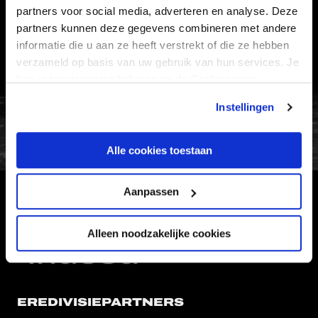
partners voor social media, adverteren en analyse. Deze
CONTACT
partners kunnen deze gegevens combineren met andere
WERKEN BIJ
informatie die u aan ze heeft verstrekt of die ze hebben
VERTROUWENSPERSOON
verzameld op basis van uw gebruik van hun services. Je
kan je toestemming beheren op de Cookiepagina.
FC Utrecht<br>vanuit<br>het har
Instellingen
Alle cookies toestaan
Aanpassen
HOOFDSPONSOR
Alleen noodzakelijke cookies
EREDIVISIEPARTNERS