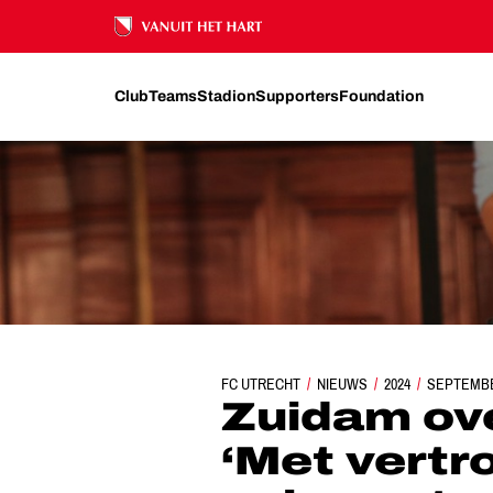
Ons nalatenschap
Club
Teams
Stadion
Supporters
Foundation
FC UTRECHT
ZUIDAM OVER TRANSFERMARKT: ‘M
NIEUWS
2024
SEPTEMB
Zuidam ove
‘Met vertr