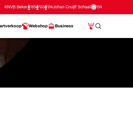
KNVB Beker
'85
'03
'04
Johan Cruijff Schaal
'04
artverkoop
Webshop
Business
Search
Mijn Account