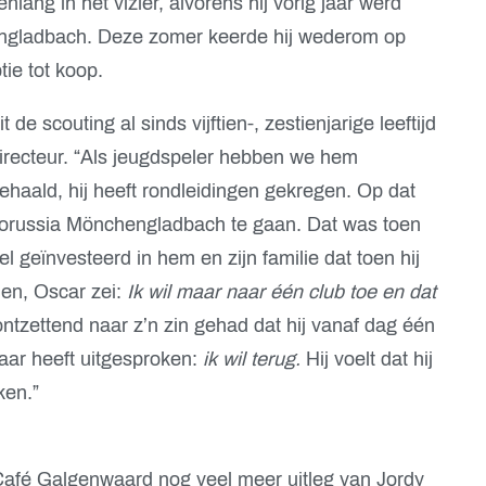
nlang in het vizier, alvorens hij vorig jaar werd
ngladbach. Deze zomer keerde hij wederom op
ie tot koop.
de scouting al sinds vijftien-, zestienjarige leeftijd
Directeur. “Als jeugdspeler hebben we hem
haald, hij heeft rondleidingen gekregen. Op dat
Borussia Mönchengladbach te gaan. Dat was toen
geïnvesteerd in hem en zijn familie dat toen hij
den, Oscar zei:
Ik wil maar naar één club toe en dat
 ontzettend naar z’n zin gehad dat hij vanaf dag één
aar heeft uitgesproken:
ik wil terug.
Hij voelt dat hij
ken.”
 Café Galgenwaard nog veel meer uitleg van Jordy