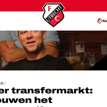
Ka
ET VERTROUWEN HET SEIZOEN TEGEMOET’
ER
r transfermarkt:
ouwen het