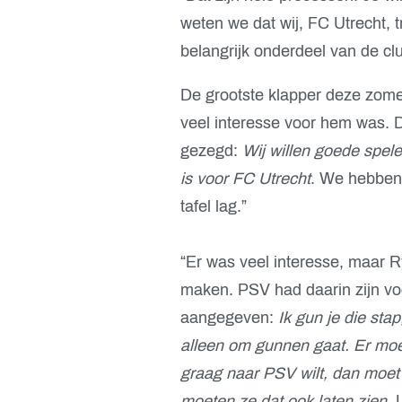
weten we dat wij, FC Utrecht, 
belangrijk onderdeel van de cl
De grootste klapper deze zomer
veel interesse voor hem was. Da
gezegd:
Wij willen goede spel
is voor FC Utrecht
. We hebben 
tafel lag.”
“Er was veel interesse, maar 
maken. PSV had daarin zijn voor
aangegeven:
Ik gun je die stap
alleen om gunnen gaat. Er moe
graag naar PSV wilt, dan moet
moeten ze dat ook laten zien
. 