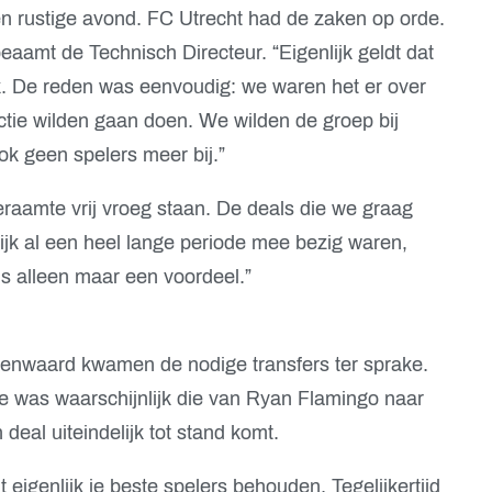
n rustige avond. FC Utrecht had de zaken op orde.
 beaamt de Technisch Directeur. “Eigenlijk geldt dat
k. De reden was eenvoudig: we waren het er over
tie wilden gaan doen. We wilden de groep bij
k geen spelers meer bij.”
aamte vrij vroeg staan. De deals die we graag
jk al een heel lange periode mee bezig waren,
s alleen maar een voordeel.”
genwaard kwamen de nodige transfers ter sprake.
e was waarschijnlijk die van Ryan Flamingo naar
deal uiteindelijk tot stand komt.
t eigenlijk je beste spelers behouden. Tegelijkertijd