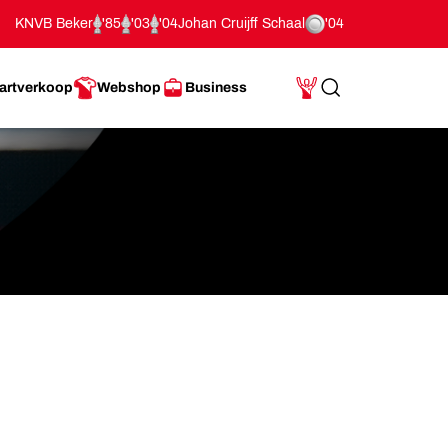
KNVB Beker
'85
'03
'04
Johan Cruijff Schaal
'04
artverkoop
Webshop
Business
Search
Mijn Account