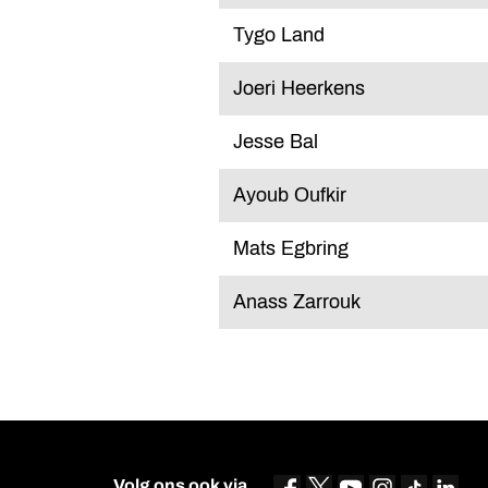
Tygo Land
Joeri Heerkens
Jesse Bal
Ayoub Oufkir
Mats Egbring
Anass Zarrouk
Volg ons ook via