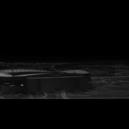
vanuit<br>het hart