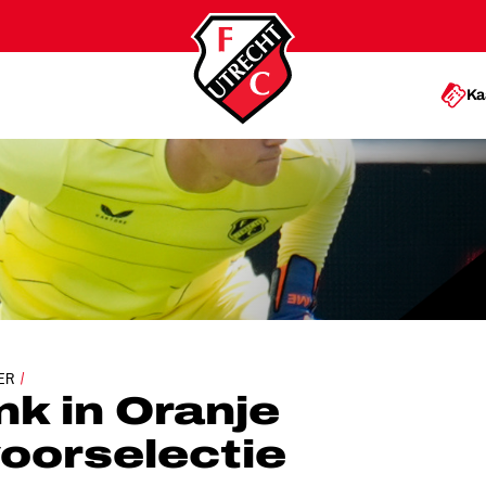
Ka
NJE ONDER 19-VOORSELECTIE
ER
k in Oranje
oorselectie