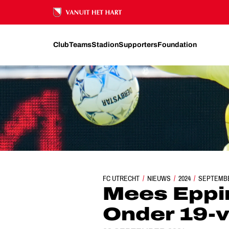
Ons nalatenschap
Club
Teams
Stadion
Supporters
Foundation
FC UTRECHT
NIEUWS
MEES EPPINK IN ORA
2024
SEPTEMB
Mees Eppin
Onder 19-v