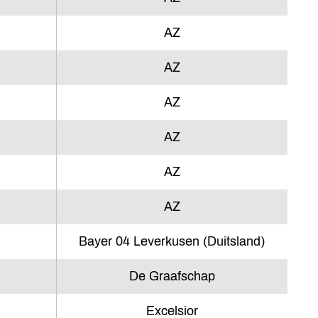
AZ
AZ
AZ
AZ
AZ
AZ
Bayer 04 Leverkusen (Duitsland)
De Graafschap
Excelsior