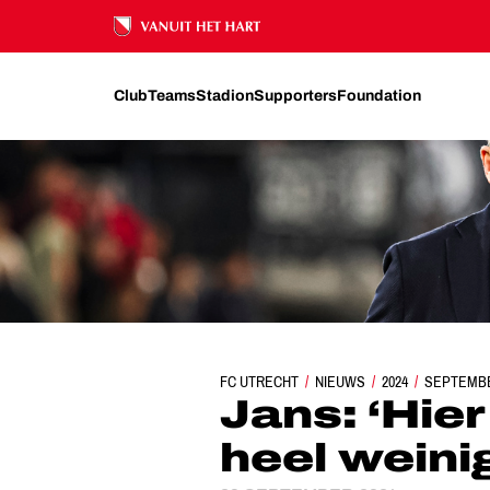
Ons nalatenschap
Club
Teams
Stadion
Supporters
Foundation
FC UTRECHT
NIEUWS
JANS: ‘HIER GAAN ER
2024
SEPTEMB
Jans: ‘Hie
heel weini