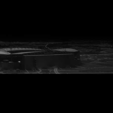
vanuit<br>het hart