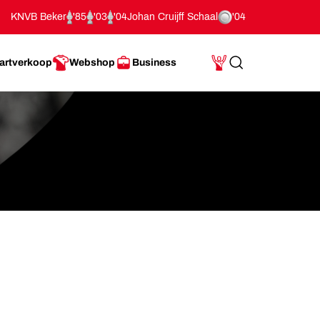
KNVB Beker
'85
'03
'04
Johan Cruijff Schaal
'04
artverkoop
Webshop
Business
Search
Mijn Account