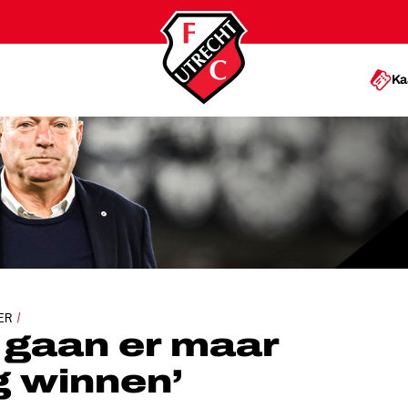
Ka
 MAAR HEEL WEINIG WINNEN’
ER
r gaan er maar
g winnen’