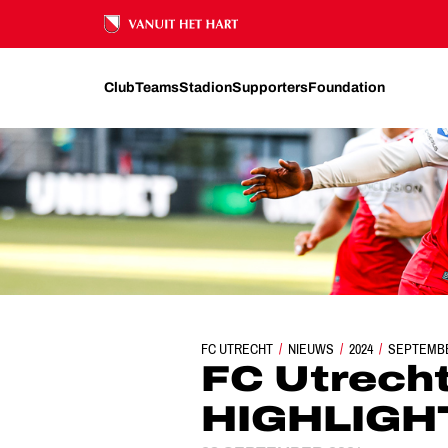
Ons nalatenschap
Club
Teams
Stadion
Supporters
Foundation
FC UTRECHT
NIEUWS
2024
FC UTRECHT - W
SEPTEMB
FC Utrecht 
HIGHLIGH