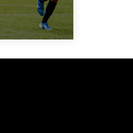
vanuit<br>het hart