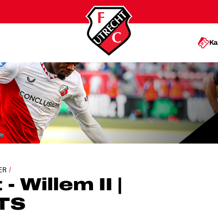
Ka
ILLEM II | HIGHLIGHTS
ER
- Willem II |
TS