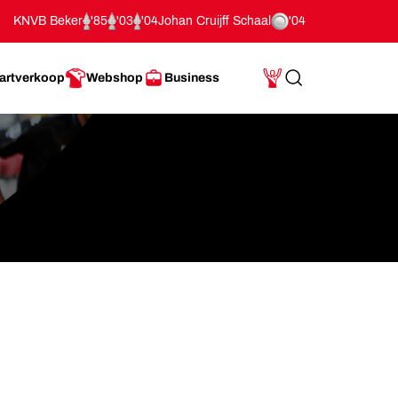
KNVB Beker
'85
'03
'04
Johan Cruijff Schaal
'04
artverkoop
Webshop
Business
Search
Mijn Account