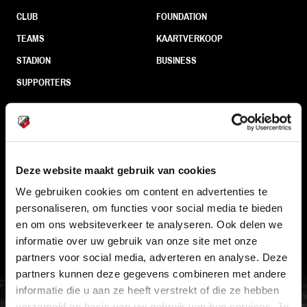
CLUB
FOUNDATION
TEAMS
KAARTVERKOOP
STADION
BUSINESS
SUPPORTERS
Informatie
Deze website maakt gebruik van cookies
VEELGESTELDE VRAGEN
We gebruiken cookies om content en advertenties te
CONTACT
personaliseren, om functies voor social media te bieden
WERKEN BIJ
en om ons websiteverkeer te analyseren. Ook delen we
informatie over uw gebruik van onze site met onze
VERTROUWENSPERSOON
partners voor social media, adverteren en analyse. Deze
partners kunnen deze gegevens combineren met andere
FC Utrecht<br>vanuit<br>het har
informatie die u aan ze heeft verstrekt of die ze hebben
verzameld op basis van uw gebruik van hun services. Je