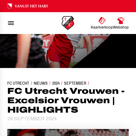
Ons nalatenschap
Kaartverkoop
Webshop
FC UTRECHT
NIEUWS
FC UTRECHT VROUWEN - EXCELSIOR VROUWEN | HIGHLIG
2024
SEPTEMBER
FC Utrecht Vrouwen -
Excelsior Vrouwen |
HIGHLIGHTS
29 SEPTEMBER 2024