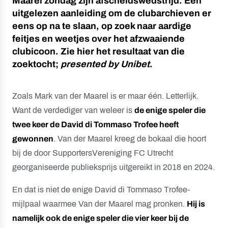
Maarel zondag zijn afscheidswedstrijd. Een
uitgelezen aanleiding om de clubarchieven er
eens op na te slaan, op zoek naar aardige
feitjes en weetjes over het afzwaaiende
clubicoon. Zie hier het resultaat van die
zoektocht;
presented by Unibet
.
Zoals Mark van der Maarel is er maar één. Letterlijk.
Want de verdediger van weleer is
de enige speler die
twee keer de David di Tommaso Trofee heeft
gewonnen
. Van der Maarel kreeg de bokaal die hoort
bij de door SupportersVereniging FC Utrecht
georganiseerde publieksprijs uitgereikt in 2018 en 2024.
En dat is niet de enige David di Tommaso Trofee-
mijlpaal waarmee Van der Maarel mag pronken.
Hij is
namelijk ook de enige speler die vier keer bij de