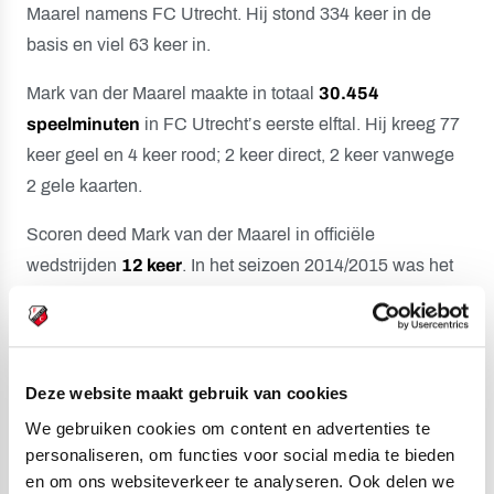
Maarel namens FC Utrecht. Hij stond 334 keer in de
basis en viel 63 keer in.
Mark van der Maarel maakte in totaal
30.454
speelminuten
in FC Utrecht’s eerste elftal. Hij kreeg 77
keer geel en 4 keer rood; 2 keer direct, 2 keer vanwege
2 gele kaarten.
Scoren deed Mark van der Maarel in officiële
wedstrijden
12 keer
. In het seizoen 2014/2015 was het
voor het eerst raak. In een uitpartij tegen Excelsior
werkte Van der Maarel met zijn borst de bal achter
doelman Gino Coutinho.
Deze website maakt gebruik van cookies
Het meest doelpuntrijke seizoen uit de loopbaan van
We gebruiken cookies om content en advertenties te
Mark van der Maarel was de jaargang 2017/2018
.
personaliseren, om functies voor social media te bieden
Toen maakte hij in de Eredivisie 4 goals. Alleen Gyrano
en om ons websiteverkeer te analyseren. Ook delen we