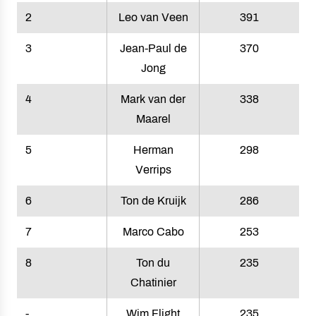
2
Leo van Veen
391
3
Jean-Paul de
370
Jong
4
Mark van der
338
Maarel
5
Herman
298
Verrips
6
Ton de Kruijk
286
7
Marco Cabo
253
8
Ton du
235
Chatinier
-
Wim Flight
235