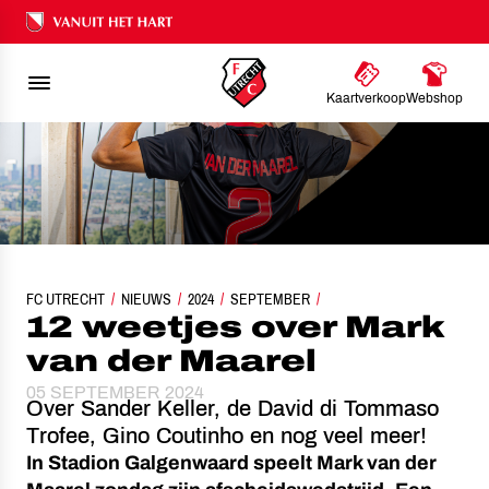
Ons nalatenschap
Kaartverkoop
Webshop
FC UTRECHT
NIEUWS
12 WEETJES OVER MARK VAN DER MAAREL
2024
SEPTEMBER
12 weetjes over Mark
van der Maarel
05 SEPTEMBER 2024
Over Sander Keller, de David di Tommaso
Trofee, Gino Coutinho en nog veel meer!
In Stadion Galgenwaard speelt Mark van der