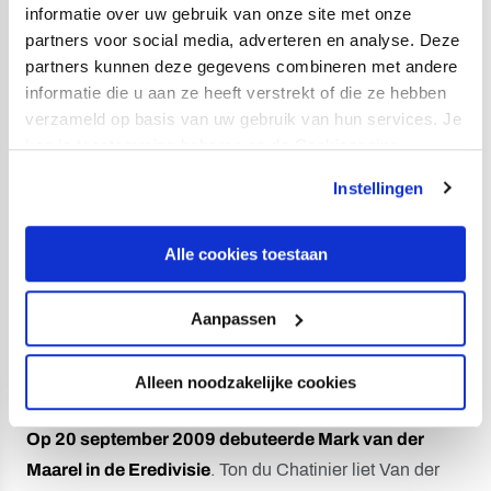
Kerk (6), Yassin Ayoub (7), Cyriel Dessers (9), Sander
informatie over uw gebruik van onze site met onze
van de Streek (10) en Zakaria Labyad (11) scoorden dat
partners voor social media, adverteren en analyse. Deze
partners kunnen deze gegevens combineren met andere
seizoen vaker namens FC Utrecht in de Eredivisie dan
informatie die u aan ze heeft verstrekt of die ze hebben
Mark van der Maarel, die in de play-offs om Europees
verzameld op basis van uw gebruik van hun services. Je
voetbal ook nog eens 2 keer trefzeker was die jaargang.
kan je toestemming beheren op de Cookiepagina.
Als speler van FC Utrecht zag Mark van der Maarel de
Instellingen
nodige
trainers
de revue passeren. Hij werkte onder
Ton du Chatinier, Erwin Koeman, Jan Wouters, Robby
Alle cookies toestaan
Alflen, Erik ten Hag, Jean-Paul de Jong, Marinus
Dijkhuizen (hoewel Mark van der Maarel in de enige
Aanpassen
wedstrijd die Dijkhuizen coachte niet in actie kwam),
Dick Advocaat, John van den Brom, René Hake, Rick
Alleen noodzakelijke cookies
Kruys, Henk Fraser, Michael Silberbauer en Ron Jans.
Op 20 september 2009 debuteerde Mark van der
Maarel in de Eredivisie
. Ton du Chatinier liet Van der