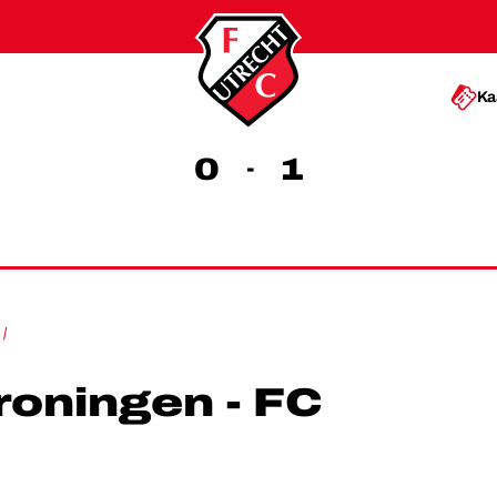
Ka
0
1
-
HWINNER IN GRONINGEN
roningen - FC