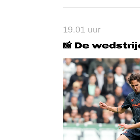
19.01 uur
📸 De wedstrij