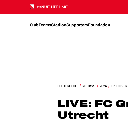
Ons nalatenschap
Club
Teams
Stadion
Supporters
Foundation
FC UTRECHT
NIEUWS
YOANN CATHLINE MATC
2024
OKTOBER
LIVE: FC G
Utrecht