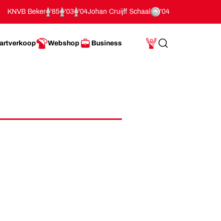
KNVB Beker
'85
'03
'04
Johan Cruijff Schaal
'04
artverkoop
Webshop
Business
Search
Mijn Account