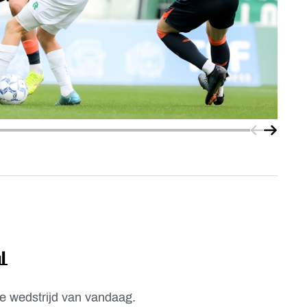
Schuif na
Schuif

de wedstrijd van vandaag.