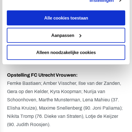
Instellingen
39. Elisha Kruize (2-0)
66. Riola Xhemaili (2-1)
Alle cookies toestaan
73. Riola Xhemaili (2-2)
75. Maxime Snellenberg (3-2)
Aanpassen
Scheidsrechter:
Sterre Bijlsma
Alleen noodzakelijke cookies
Gele Kaarten:
Lotje de Keijzer (FC Utrecht Vrouwen),
Gwyneth Hendriks (PSV Vrouwen).
Opstelling FC Utrecht Vrouwen:
Femke Bastiaen; Amber Visscher, Ilse van der Zanden,
Gera op den Kelder, Kyra Koopman; Nurija van
Schoonhoven, Marthe Munsterman, Lena Mahieu (37.
Elisha Kruize), Maxime Snellenberg (90. Joni Paliama);
Nikita Tromp (76. Dieke van Straten), Lotje de Keijzer
(90. Judith Roosjen).