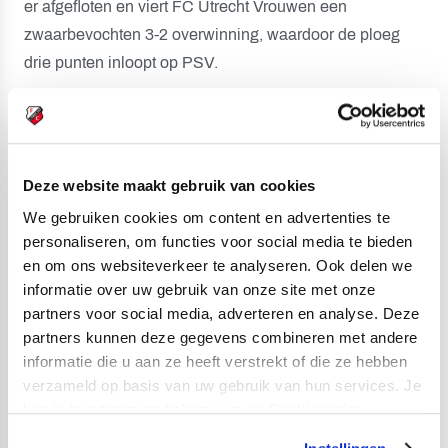
er afgefloten en viert FC Utrecht Vrouwen een
zwaarbevochten 3-2 overwinning, waardoor de ploeg
drie punten inloopt op PSV.
Op bezoek in Limburg
FC Utrecht staat slechts één punt achter op PSV en
Ajax, al hebben de Amsterdammers een wedstrijd
Deze website maakt gebruik van cookies
minder gespeeld. FC Utrecht Vrouwen gaat op zondag 8
We gebruiken cookies om content en advertenties te
december op jacht voor de volgende driepunter, op
personaliseren, om functies voor social media te bieden
bezoek bij Fortuna Sittard. Op zaterdag 21 december
en om ons websiteverkeer te analyseren. Ook delen we
staat de eerstvolgende thuiswedstrijd op het programma.
informatie over uw gebruik van onze site met onze
Om 16.30 uur wordt er afgetrapt tegen Telstar Vrouwen
partners voor social media, adverteren en analyse. Deze
op Sportcomplex Zoudenbalch. Scoor jouw ticket via de
partners kunnen deze gegevens combineren met andere
kaartverkooppagina van FC Utrecht Vrouwen
!
informatie die u aan ze heeft verstrekt of die ze hebben
verzameld op basis van uw gebruik van hun services. Je
FC Utrecht Vrouwen - PSV Vrouwen (3-2)
kan je toestemming beheren op de Cookiepagina.
24. Lotje de Keijzer (1-0)