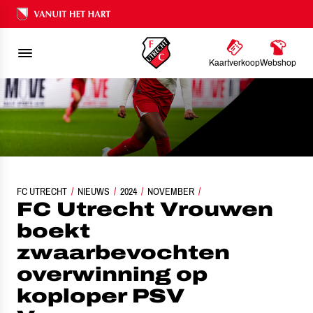
Ons nalatenschap
Kaartverkoop
Webshop
FC UTRECHT VROUWEN BOEKT ZWAARBEVOCHTEN OVERWINNING OP KOPL
FC UTRECHT
NIEUWS
2024
NOVEMBER
FC Utrecht Vrouwen
boekt
zwaarbevochten
overwinning op
koploper PSV