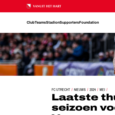
Ons nalatenschap
Club
Teams
Stadion
Supporters
Foundation
FC UTRECHT
LAATSTE THUISDUEL VAN SEIZOEN V
NIEUWS
2024
MEI
Laatste th
seizoen vo