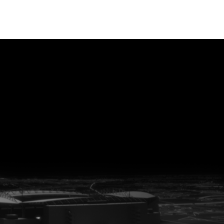
vanuit<br>het hart