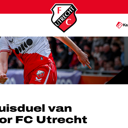
Ka
OOR FC UTRECHT VROUWEN
uisduel van
or FC Utrecht