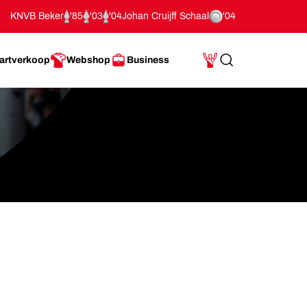
KNVB Beker
'85
'03
'04
Johan Cruijff Schaal
'04
artverkoop
Webshop
Business
Search
Mijn Account