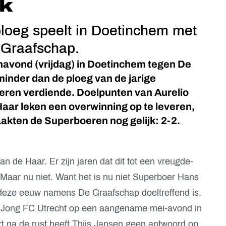
k
ploeg speelt in Doetinchem met
e Graafschap.
navond (vrijdag) in Doetinchem tegen De
inder dan de ploeg van de jarige
teren verdiende. Doelpunten van Aurelio
aar leken een overwinning op te leveren,
aakten de Superboeren nog gelijk: 2-2.
n de Haar. Er zijn jaren dat dit tot een vreugde-
. Maar nu niet. Want het is nu niet Superboer Hans
n deze eeuw namens De Graafschap doeltreffend is.
ie Jong FC Utrecht op een aangename mei-avond in
t na de rust heeft Thijs Jansen geen antwoord op