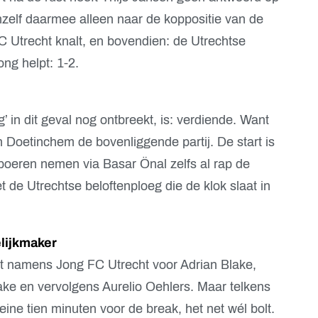
chzelf daarmee alleen naar de koppositie van de
C Utrecht knalt, en bovendien: de Utrechtse
ng helpt: 1-2.
 in dit geval nog ontbreekt, is: verdiende. Want
in Doetinchem de bovenliggende partij. De start is
boeren nemen via Basar Önal zelfs al rap de
et de Utrechtse beloftenploeg die de klok slaat in
elijkmaker
lft namens Jong FC Utrecht voor Adrian Blake,
ake en vervolgens Aurelio Oehlers. Maar telkens
leine tien minuten voor de break, het net wél bolt.