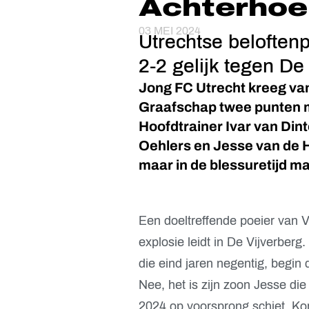
Achterhoe
03 MEI 2024
Utrechtse beloften
2-2 gelijk tegen D
Jong FC Utrecht kreeg va
Graafschap twee punten m
Hoofdtrainer Ivar van Din
Oehlers en Jesse van de H
maar in de blessuretijd m
Een doeltreffende poeier van Va
explosie leidt in De Vijverberg
die eind jaren negentig, begi
Nee, het is zijn zoon Jesse d
2024 op voorsprong schiet. Kor