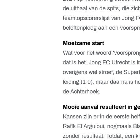
de uithaal van de spits, die zi
teamtopscorerslijst van Jong F
beloftenploeg aan een voorspro
Moeizame start
Wat voor het woord ‘voorsprong’
dat is het. Jong FC Utrecht is 
overigens wel stroef, de Super
leiding (1-0), maar daarna is h
de Achterhoek.
Mooie aanval resulteert in g
Kansen zijn er in de eerste he
Rafik El Arguioui, nogmaals Bl
zonder resultaat. Totdat, een k