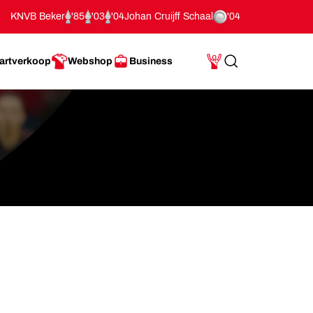
KNVB Beker
'85
'03
'04
Johan Cruijff Schaal
'04
artverkoop
Webshop
Business
Search
Mijn Account