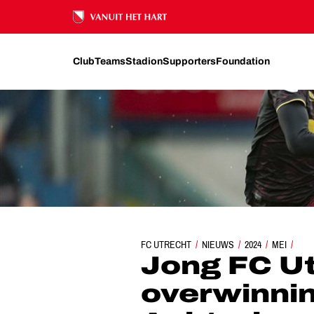
Ons nalatenschap
Club
Teams
Stadion
Supporters
Foundation
FC UTRECHT
JONG FC UTRECHT LAAT OVERWINNING 
NIEUWS
2024
MEI
Jong FC Ut
overwinnin