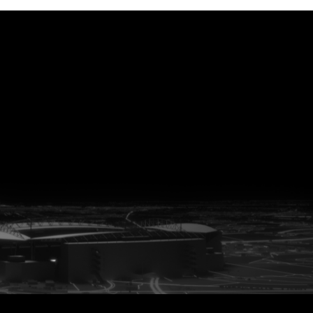
vanuit<br>het hart