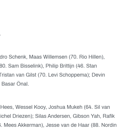
.
ndro Schenk, Maas Willemsen (70. Rio Hillen),
0. Sam Bisselink), Philip Brittijn (46. Stan
istan van Gilst (70. Levi Schoppema); Devin
, Basar Önal.
 Hees, Wessel Kooy, Joshua Mukeh (64. Sil van
ichel Driezen); Silas Andersen, Gibson Yah, Rafik
76. Mees Akkerman), Jesse van de Haar (88. Nordin