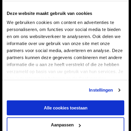
Navigeer naar
Deze website maakt gebruik van cookies
CLUB
FOUNDATION
We gebruiken cookies om content en advertenties te
TEAMS
KAARTVERKOOP
personaliseren, om functies voor social media te bieden
en om ons websiteverkeer te analyseren. Ook delen we
STADION
BUSINESS
informatie over uw gebruik van onze site met onze
SUPPORTERS
partners voor social media, adverteren en analyse. Deze
partners kunnen deze gegevens combineren met andere
informatie die u aan ze heeft verstrekt of die ze hebben
verzameld op basis van uw gebruik van hun services. Je
Informatie
kan je toestemming beheren op de Cookiepagina.
VEELGESTELDE VRAGEN
Instellingen
CONTACT
WERKEN BIJ
Alle cookies toestaan
VERTROUWENSPERSOON
Aanpassen