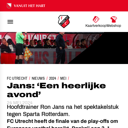
Ons nalatenschap
Kaartverkoop
Webshop
FC UTRECHT
NIEUWS
JANS: ‘EEN HEERLIJKE AVOND’
2024
MEI
Jans: ‘Een heerlijke
avond’
24 MEI 2024
Hoofdtrainer Ron Jans na het spektakelstuk
tegen Sparta Rotterdam.
FC Utrecht heeft de finale van de play-offs om