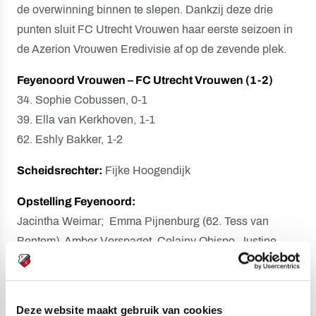
de overwinning binnen te slepen. Dankzij deze drie
punten sluit FC Utrecht Vrouwen haar eerste seizoen in
de Azerion Vrouwen Eredivisie af op de zevende plek.
Feyenoord Vrouwen – FC Utrecht Vrouwen (1-2)
34. Sophie Cobussen, 0-1
39. Ella van Kerkhoven, 1-1
62. Eshly Bakker, 1-2
Scheidsrechter:
Fijke Hoogendijk
Opstelling Feyenoord:
Jacintha Weimar; Emma Pijnenburg (62. Tess van
Bentem), Amber Verspaget, Celainy Obispo, Justine
Brandau; Romeé van de Lavoir (70. Noëlle van der
Sluijs), Toko Koga, Sisca Folkertsma, Esmee de Graaf
(85. Dechamaily Lont); Sanne Koopman (85. Zoï van de
Deze website maakt gebruik van cookies