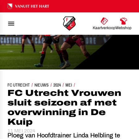
Ons nalatenschap
Kaartverkoop
Webshop
FC UTRECHT
FC UTRECHT VROUWEN SLUIT SEIZOEN AF MET OVERWINNING IN DE KUIP
NIEUWS
2024
MEI
FC Utrecht Vrouwen
sluit seizoen af met
overwinning in De
Kuip
11 MEI 2024
Ploeg van Hoofdtrainer Linda Helbling te