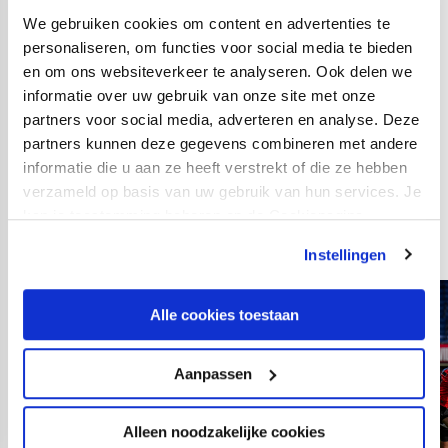
Ven), Ella van Kerkhoven.
We gebruiken cookies om content en advertenties te
personaliseren, om functies voor social media te bieden
Opstelling FC Utrecht:
en om ons websiteverkeer te analyseren. Ook delen we
Febe Copier; Joni Paliama, Ilse van der Zanden, Gera
informatie over uw gebruik van onze site met onze
op den Kelder, Amber Visscher (61. Naomi Piqué);
partners voor social media, adverteren en analyse. Deze
Nurija van Schoonhoven, Marthe Munsterman (90+5.
partners kunnen deze gegevens combineren met andere
Dieke van Straten), Sam de Jong (79. Elisha Kruize);
informatie die u aan ze heeft verstrekt of die ze hebben
Sophie Cobussen (79. Tami Groenendijk), Lotje de
verzameld op basis van uw gebruik van hun services. Je
kan je toestemming beheren op de Cookiepagina.
Keijzer, Eshly Bakker (90+5. Judith Roosjen).
Instellingen
Alle cookies toestaan
Aanpassen
Alleen noodzakelijke cookies