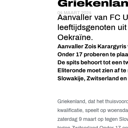
Griekenlan
04 MAART 2024
Aanvaller van FC U
leeftijdsgenoten ui
Oekraïne.
Aanvaller Zois Karargyris
Onder 17 proberen te pla
De spits behoort tot een t
Eliteronde moet zien af t
Slowakije, Zwitserland en
Griekenland, dat het thuisvoord
kwalificatie, speelt op woens
zaterdag 9 maart op tegen Slow
tegen Zwitserland Onder 17 op