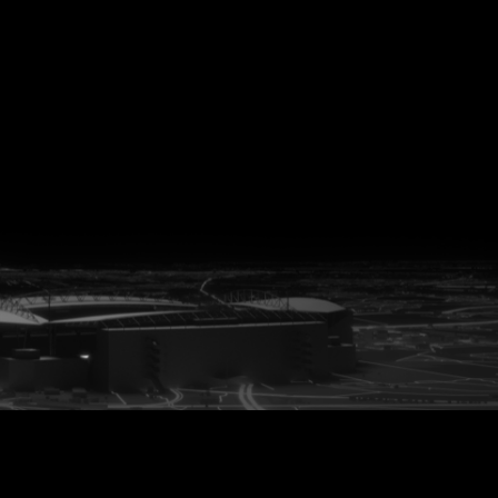
vanuit<br>het hart