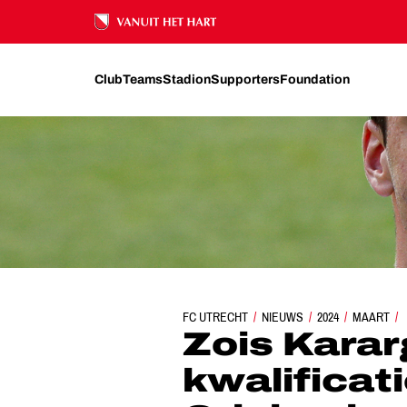
Ons nalatenschap
Club
Teams
Stadion
Supporters
Foundation
FC UTRECHT
ZOIS KARARGYRIS IN EK-KWALIFICATI
NIEUWS
2024
MAART
Zois Kararg
kwalificat