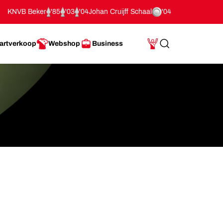
KNVB Beker
'85
'03
'04
Johan Cruijff Schaal
'04
artverkoop
Webshop
Business
Search
Mijn Account