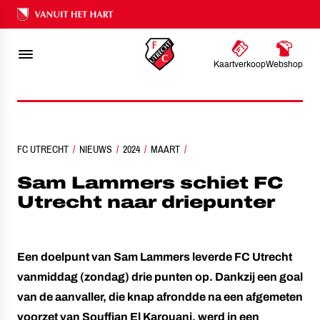
Ons nalatenschap
1
0
-
Kaartverkoop
Webshop
FC UTRECHT
SAM LAMMERS SCHIET FC UTRECHT NAAR DRIEPUNTER
NIEUWS
2024
MAART
Sam Lammers schiet FC
Utrecht naar driepunter
Een doelpunt van Sam Lammers leverde FC Utrecht
vanmiddag (zondag) drie punten op. Dankzij een goal
van de aanvaller, die knap afrondde na een afgemeten
voorzet van Souffian El Karouani, werd in een