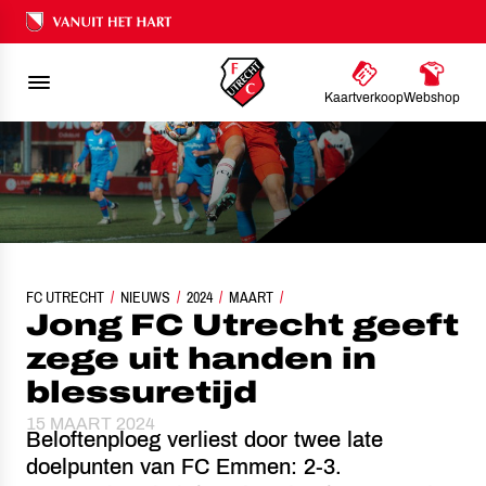
Ons nalatenschap
Kaartverkoop
Webshop
FC UTRECHT
JONG FC UTRECHT GEEFT ZEGE UIT HANDEN IN BLESSURETIJD
NIEUWS
2024
MAART
Jong FC Utrecht geeft
zege uit handen in
blessuretijd
15 MAART 2024
Beloftenploeg verliest door twee late
doelpunten van FC Emmen: 2-3.