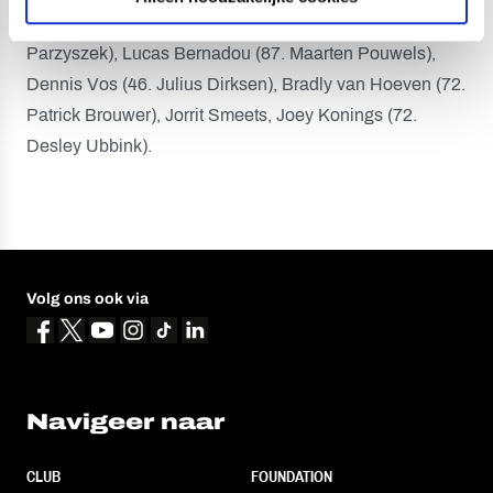
te Wierik, Maikel Kieftenbeld, Vicente Besuijen (44. Piotr
Parzyszek), Lucas Bernadou (87. Maarten Pouwels),
Dennis Vos (46. Julius Dirksen), Bradly van Hoeven (72.
Patrick Brouwer), Jorrit Smeets, Joey Konings (72.
Desley Ubbink).
Volg ons ook via
Navigeer naar
CLUB
FOUNDATION