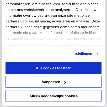
personaliseren, om functies voor social media te bieden
nummer twee uit de competitie. Kom FC Utrecht
en om ons websiteverkeer te analyseren. Ook delen we
Vrouwen aanmoedigen en scoor kaarten via de
informatie over uw gebruik van onze site met onze
ticketpagina
!
partners voor social media, adverteren en analyse. Deze
partners kunnen deze gegevens combineren met andere
AZ Vrouwen - FC Utrecht Vrouwen (0-0)
informatie die u aan ze heeft verstrekt of die ze hebben
verzameld op basis van uw gebruik van hun services. Je
Scheidsrechter
: Sterre Bijlsma
kan je toestemming beheren op de Cookiepagina.
Gele kaarten:
Manique de Vette, Annemiek Kruijthof,
Instellingen
Desiree van Lunteren (AZ), Lena Mahieu (FC Utrecht).
Opstelling AZ:
Alle cookies toestaan
Femke Liefting; Maudy Stoop, Robin Blom, Woons, Mol;
Desiree van Lunteren, Annemiek Kruijthof (70. Bo op de
Aanpassen
Weegh), Isa Colin, Romaissa Boukakar (85. Sanne
Peereboom); Floor Spaan (85. Yaël Mollink), Manique
Alleen noodzakelijke cookies
de Vette (70. Mirte van Bentum).