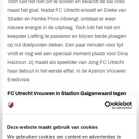
Toch lukt het niet om te scoren en belandt de bal links
naast het goal. Nadat FC Utrecht wisselt en Dieke van
Straten en Femke Prins inbrengt, ontstaat er weer
nieuwe energie in de uitploeg. Toch lukt het niet om
keepster Liefting te passeren en blijven beide ploegen
op nul doelpunten steken. Een paar minuten voor tijd
vindt er nog wel een speciaal moment plaats voor Dina
Haizoun: zij maakt als speelster van Jong FC Utrecht
haar debuut in het eerste elftal, in de Azerion Vrouwen
Eredivisie.
FC Utrecht Vrouwen in Stadion Galgenwaard tegen
Ajax
Volgende week zondag 10 maart vindt om 12.15 uur de
aftrap van FC Utrecht Vrouwen – Ajax Vrouwen plaats in
Deze website maakt gebruik van cookies
Stadion Galgenwaard. De ploeg van Linda Helbling
We gebruiken cookies om content en advertenties te
gaat de strijd aan in een kolkend stadion tegen de