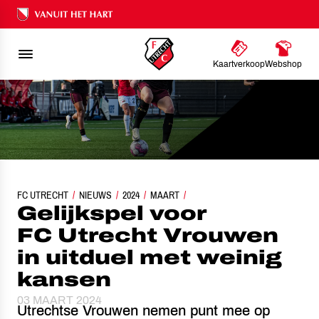
Ons nalatenschap
Kaartverkoop
Webshop
FC UTRECHT
GELIJKSPEL VOOR FC UTRECHT VROUWEN IN UITDUEL MET WEINIG KA
NIEUWS
2024
MAART
Gelijkspel voor
FC Utrecht Vrouwen
in uitduel met weinig
kansen
03 MAART 2024
Utrechtse Vrouwen nemen punt mee op