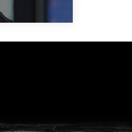
vanuit<br>het hart