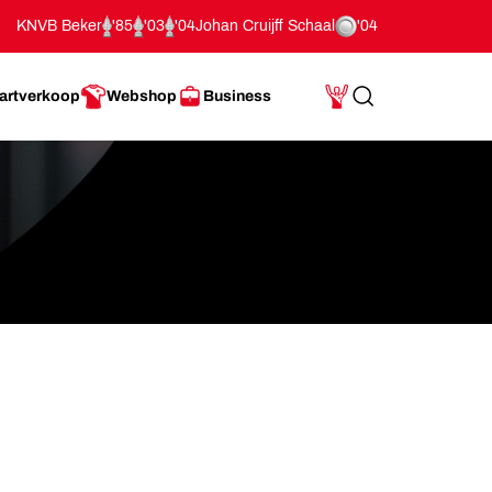
KNVB Beker
'85
'03
'04
Johan Cruijff Schaal
'04
artverkoop
Webshop
Business
Search
Mijn Account