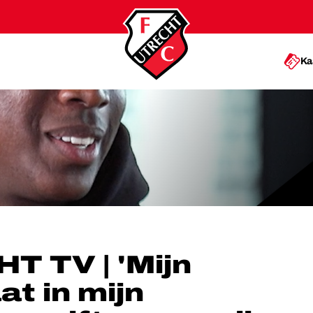
Ka
EUGEN GEGRIFT EN OP MIJN LIJF GETATOEËERD'
T TV | 'Mijn
at in mijn