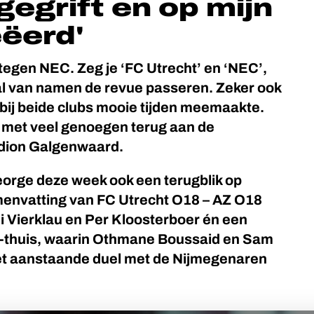
egrift en op mijn
eëerd'
tegen NEC. Zeg je ‘FC Utrecht’ en ‘NEC’,
tal van namen de revue passeren. Zeker ook
 bij beide clubs mooie tijden meemaakte.
k met veel genoegen terug aan de
adion Galgenwaard.
orge deze week ook een terugblik op
menvatting van FC Utrecht O18 – AZ O18
di Vierklau en Per Kloosterboer én een
thuis, waarin Othmane Boussaid en Sam
et aanstaande duel met de Nijmegenaren