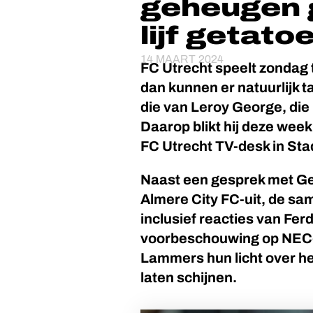
geheugen g
lijf getato
14 MAART 2024
FC Utrecht speelt zondag 
dan kunnen er natuurlijk 
die van Leroy George, die
Daarop blikt hij deze wee
FC Utrecht TV-desk in St
Naast een gesprek met Ge
Almere City FC-uit, de sa
inclusief reacties van Fer
voorbeschouwing op NEC-
Lammers hun licht over h
laten schijnen.