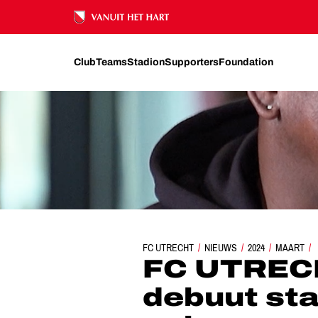
Ons nalatenschap
Club
Teams
Stadion
Supporters
Foundation
FC UTRECHT TV | 'MIJN DEBUUT STAAT IN MIJN GEH
FC UTRECHT
NIEUWS
2024
MAART
FC UTRECH
debuut sta