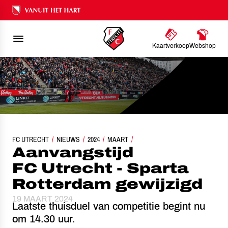
Ons nalatenschap
Kaartverkoop
Webshop
FC UTRECHT
AANVANGSTIJD FC UTRECHT - SPARTA ROTTERDAM GEWIJZIGD
NIEUWS
2024
MAART
Aanvangstijd
FC Utrecht - Sparta
Rotterdam gewijzigd
19 MAART 2024
Laatste thuisduel van competitie begint nu
om 14.30 uur.