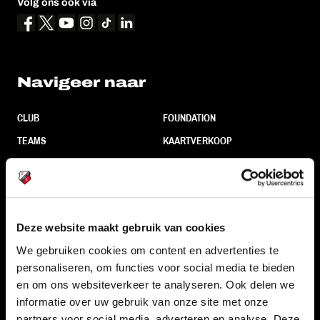
Volg ons ook via
Navigeer naar
CLUB
FOUNDATION
TEAMS
KAARTVERKOOP
STADION
BUSINESS
SUPPORTERS
Deze website maakt gebruik van cookies
Informatie
We gebruiken cookies om content en advertenties te
personaliseren, om functies voor social media te bieden
en om ons websiteverkeer te analyseren. Ook delen we
VEELGESTELDE VRAGEN
informatie over uw gebruik van onze site met onze
CONTACT
partners voor social media, adverteren en analyse. Deze