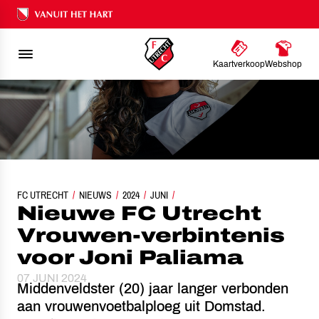
Ons nalatenschap
Kaartverkoop
Webshop
FC UTRECHT
NIEUWE FC UTRECHT VROUWEN-VERBINTENIS VOOR JONI PALIAMA
NIEUWS
2024
JUNI
Nieuwe FC Utrecht
Vrouwen-verbintenis
voor Joni Paliama
07 JUNI 2024
Middenveldster (20) jaar langer verbonden
aan vrouwenvoetbalploeg uit Domstad.