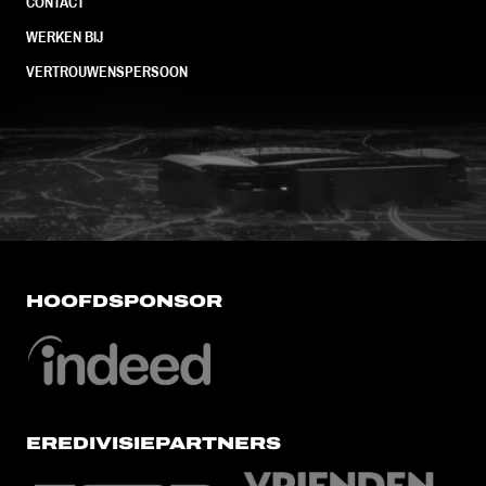
CONTACT
WERKEN BIJ
VERTROUWENSPERSOON
FC Utrecht<br>vanuit<br>het har
HOOFDSPONSOR
EREDIVISIEPARTNERS