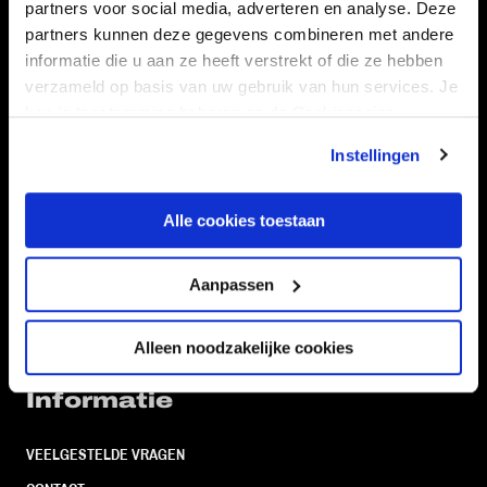
partners voor social media, adverteren en analyse. Deze
Volg ons ook via
partners kunnen deze gegevens combineren met andere
informatie die u aan ze heeft verstrekt of die ze hebben
verzameld op basis van uw gebruik van hun services. Je
kan je toestemming beheren op de Cookiepagina.
Navigeer naar
Instellingen
CLUB
FOUNDATION
Alle cookies toestaan
TEAMS
KAARTVERKOOP
STADION
BUSINESS
Aanpassen
SUPPORTERS
Alleen noodzakelijke cookies
Informatie
VEELGESTELDE VRAGEN