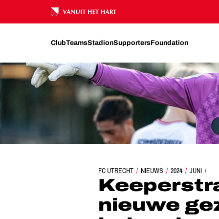
Ons nalatenschap
Club
Teams
Stadion
Supporters
Foundation
FC UTRECHT
KEEPERSTRAINERS ACADEMIE: NIEUWE 
NIEUWS
2024
JUNI
Keeperstr
nieuwe ge