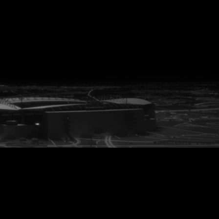
vanuit<br>het hart