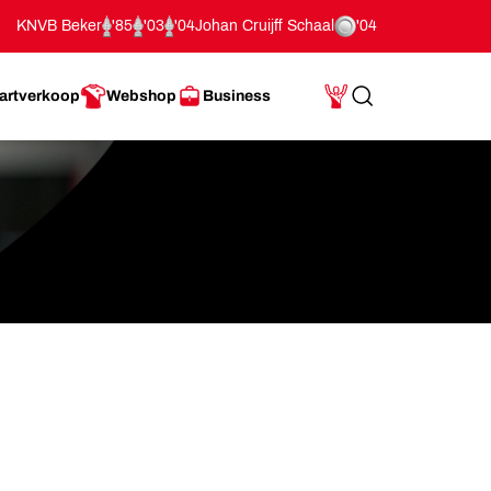
KNVB Beker
'85
'03
'04
Johan Cruijff Schaal
'04
artverkoop
Webshop
Business
Search
Mijn Account