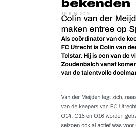
bekenden
19 JUNI 2024
Colin van der Mei
maken entree op S
Als coördinator van de kee
FC Utrecht is Colin van d
Telstar. Hij is een van de 
Zoudenbalch vanaf komend
van de talentvolle doelma
Van der Meijden legt zich, naas
van de keepers van FC Utrech
O14, O15 en O16 worden getrai
seizoen ook al actief was voor