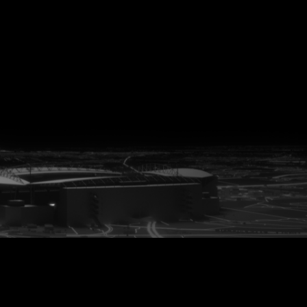
vanuit<br>het hart