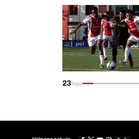
23
fotos