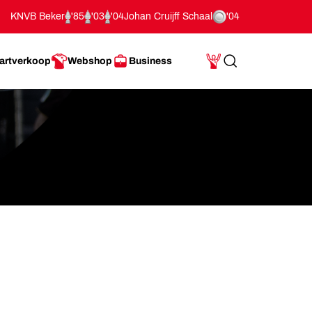
KNVB Beker
'85
'03
'04
Johan Cruijff Schaal
'04
artverkoop
Webshop
Business
Search
Mijn Account