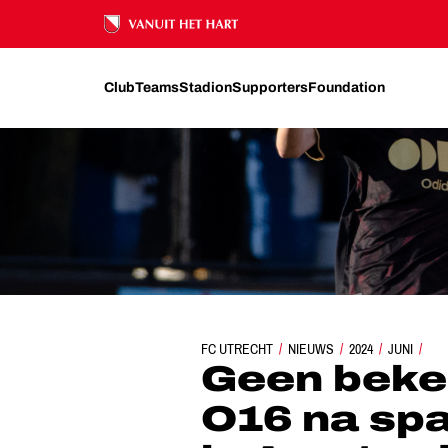
Ons nalatenschap
Club
Teams
Stadion
Supporters
Foundation
GEEN BEKER VOOR FC UTRECHT O16 NA SPA
FC UTRECHT
NIEUWS
2024
JUNI
Geen beker
O16 na sp