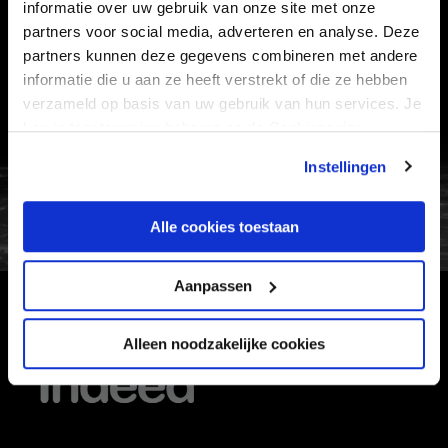
informatie over uw gebruik van onze site met onze
VEELGESTELDE VRAGEN
partners voor social media, adverteren en analyse. Deze
CONTACT
partners kunnen deze gegevens combineren met andere
informatie die u aan ze heeft verstrekt of die ze hebben
WERKEN BIJ
verzameld op basis van uw gebruik van hun services. Je
VERTROUWENSPERSOON
kan je toestemming beheren op de Cookiepagina.
Instellingen
FC Utrecht<br>vanuit<br>het har
Alle cookies toestaan
Aanpassen
HOOFDSPONSOR
Alleen noodzakelijke cookies