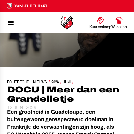
Ons nalatenschap
Kaartverkoop
Webshop
FC UTRECHT
NIEUWS
DOCU | MEER DAN EEN GRANDELLETJE
2024
JUNI
DOCU | Meer dan een
Grandelletje
12 JUNI 2024
Een grootheid in Guadeloupe, een
buitengewoon gerespecteerd doelman in
Frankrijk: de verwachtingen zijn hoog, als