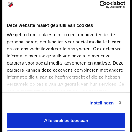
Deze website maakt gebruik van cookies
Navigeer naar
We gebruiken cookies om content en advertenties te
personaliseren, om functies voor social media te bieden
CLUB
FOUNDATION
en om ons websiteverkeer te analyseren. Ook delen we
TEAMS
KAARTVERKOOP
informatie over uw gebruik van onze site met onze
STADION
BUSINESS
partners voor social media, adverteren en analyse. Deze
partners kunnen deze gegevens combineren met andere
SUPPORTERS
informatie die u aan ze heeft verstrekt of die ze hebben
verzameld op basis van uw gebruik van hun services. Je
kan je toestemming beheren op de Cookiepagina.
Informatie
Instellingen
VEELGESTELDE VRAGEN
Alle cookies toestaan
CONTACT
WERKEN BIJ