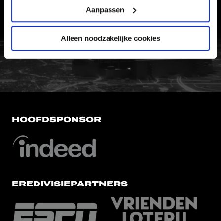
Aanpassen
VERTROUWENSPERSOON
Alleen noodzakelijke cookies
FC Utrecht<br>vanuit<br>het har
HOOFDSPONSOR
EREDIVISIEPARTNERS