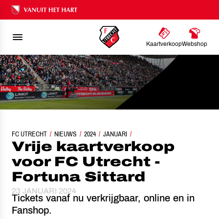
Ons nalatenschap
Kaartverkoop
Webshop
FC UTRECHT
VRIJE KAARTVERKOOP VOOR FC UTRECHT - FORTUNA SITTARD
NIEUWS
2024
JANUARI
Vrije kaartverkoop
voor FC Utrecht -
Fortuna Sittard
23 JANUARI 2024
Tickets vanaf nu verkrijgbaar, online en in
Fanshop.