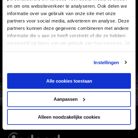
en om ons websiteverkeer te analyseren. Ook delen we
Informatie
informatie over uw gebruik van onze site met onze
partners voor social media, adverteren en analyse. Deze
VEELGESTELDE VRAGEN
partners kunnen deze gegevens combineren met andere
informatie die u aan ze heeft verstrekt of die ze hebben
CONTACT
verzameld op basis van uw gebruik van hun services. Je
WERKEN BIJ
kan je toestemming beheren op de Cookiepagina.
VERTROUWENSPERSOON
Instellingen
FC Utrecht<br>vanuit<br>het har
Alle cookies toestaan
Aanpassen
Alleen noodzakelijke cookies
HOOFDSPONSOR