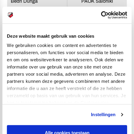
Bedri Dunga
PAOK Saloniki
Charalampos Kostoulas
Olympiakos Piraeus
Christos Darviras
Olympiakos Piraeus
Deze website maakt gebruik van cookies
Theodoros Tsioungaris
Bologna FC (Italië)
We gebruiken cookies om content en advertenties te
personaliseren, om functies voor social media te bieden
Alexandros Tzamalis
Olympiakos Piraeus
en om ons websiteverkeer te analyseren. Ook delen we
Dimitrios Berdos
PAOK Saloniki
informatie over uw gebruik van onze site met onze
partners voor social media, adverteren en analyse. Deze
Christos Michailidis
Olympiakos Piraeus
partners kunnen deze gegevens combineren met andere
informatie die u aan ze heeft verstrekt of die ze hebben
Christos Filis
Olympiakos Piraeus
verzameld op basis van uw gebruik van hun services. Je
kan je toestemming beheren op de Cookiepagina.
Iason Georgakopoulos
Olympiakos Piraeus
Instellingen
Alle cookies toestaan