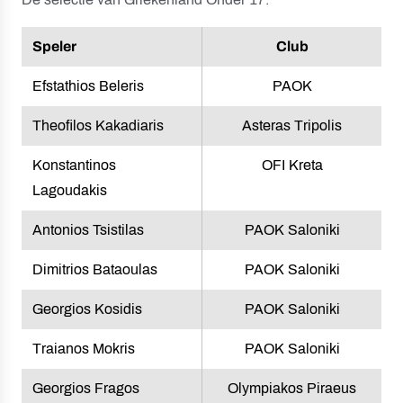
Speler
Club
Efstathios Beleris
PAOK
Theofilos Kakadiaris
Asteras Tripolis
Konstantinos
OFI Kreta
Lagoudakis
Antonios Tsistilas
PAOK Saloniki
Dimitrios Bataoulas
PAOK Saloniki
Georgios Kosidis
PAOK Saloniki
Traianos Mokris
PAOK Saloniki
Georgios Fragos
Olympiakos Piraeus