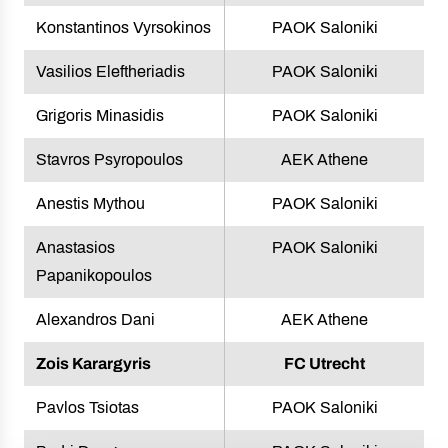
Konstantinos Vyrsokinos
PAOK Saloniki
Vasilios Eleftheriadis
PAOK Saloniki
Grigoris Minasidis
PAOK Saloniki
Stavros Psyropoulos
AEK Athene
Anestis Mythou
PAOK Saloniki
Anastasios
PAOK Saloniki
Papanikopoulos
Alexandros Dani
AEK Athene
Zois Karargyris
FC Utrecht
Pavlos Tsiotas
PAOK Saloniki