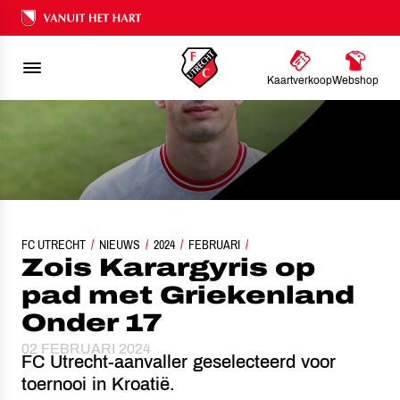
Ons nalatenschap
Kaartverkoop
Webshop
FC UTRECHT
NIEUWS
ZOIS KARARGYRIS OP PAD MET GRIEKENLAND ONDER 17
2024
FEBRUARI
Zois Karargyris op
pad met Griekenland
Onder 17
02 FEBRUARI 2024
FC Utrecht-aanvaller geselecteerd voor
toernooi in Kroatië.